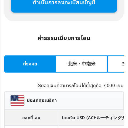
ดำเนินการลงทะเบียนบัญชี
ค่าธรรมเนียมการโอน
ทั้งหมด
北米・中南米
ヨ
※ยอดเงินที่สามารถโอนได้ต่ำสุดคือ 7,000 เยน
ประเทศอเมริกา
ยอดที่โอน
โอนเงิน
USD
(ACHルーティングナ