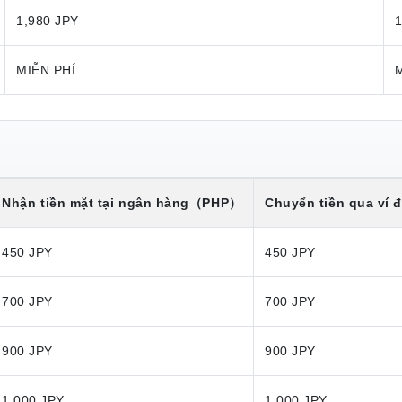
1,980 JPY
1
MIỄN PHÍ
Nhận tiền mặt tại ngân hàng
（PHP）
Chuyển tiền qua ví đ
450 JPY
450 JPY
700 JPY
700 JPY
900 JPY
900 JPY
1,000 JPY
1,000 JPY