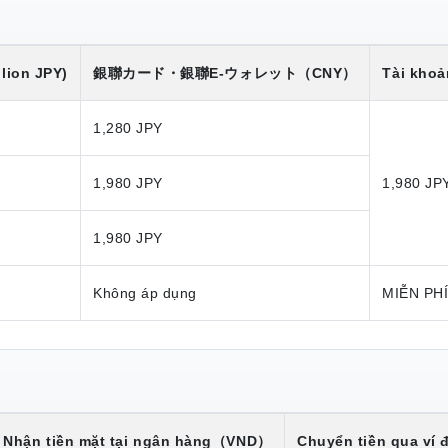
lion JPY)
銀聯カード・銀聯E-ウォレット
（CNY）
Tài khoả
1,280 JPY
1,980 JPY
1,980 JP
1,980 JPY
Không áp dụng
MIỄN PH
Nhận tiền mặt tại ngân hàng
（VND）
Chuyển tiền qua ví đ