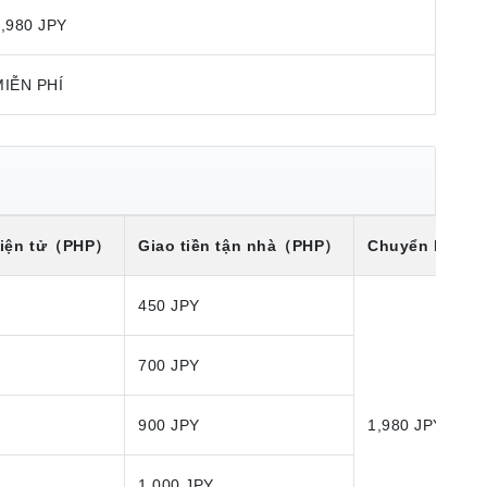
,980 JPY
MIỄN PHÍ
iện tử
（PHP）
Giao tiền tận nhà
（PHP）
Chuyển khoản
450 JPY
700 JPY
900 JPY
1,980 JPY
1,000 JPY