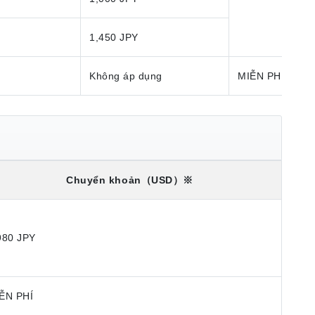
1,450 JPY
Không áp dụng
MIỄN PHÍ
Chuyển khoản
（USD）※
980 JPY
ỄN PHÍ