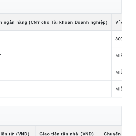
n ngân hàng (CNY cho Tài khoản Doanh nghiệp)
Ví điện t
800 JPY
Y
MIỄN PHÍ
MIỄN PHÍ
Í
MIỄN PHÍ
iện tử
（VND）
Giao tiền tận nhà
（VND）
Chuyển khoả