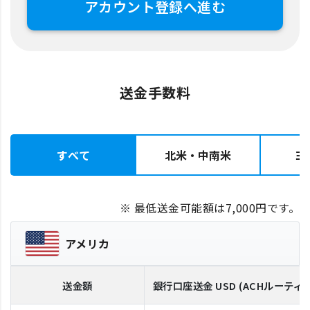
アカウント登録へ進む
送金手数料
すべて
北米・中南米
ヨ
※ 最低送金可能額は7,000円です。
アメリカ
送金額
銀行口座送金
USD
(ACHルーティ