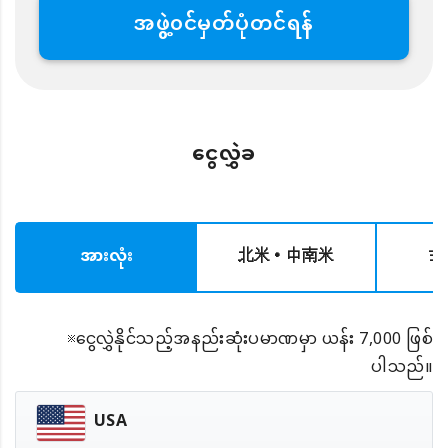
အဖွဲ့၀င်မှတ်ပုံတင်ရန်
ငွေလွှဲခ
အားလုံး
北米・中南米
ヨ
※ငွေလွှဲနိုင်သည့်အနည်းဆုံးပမာဏမှာ ယန်း 7,000 ဖြစ်
ပါသည်။
USA