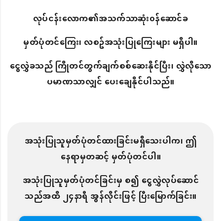
လုပ်ငန်းလောက၏အသက်သာဆုံး၀န်ဆောင်ခ
မှတ်ပုံတင်ကြေး၊ လစဥ်အသုံးပြုကြေးများ မရှိပါ။
ငွေလွှဲခသည် ကြိုတင်တွက်ချက်စစ်ဆေးနိုင်ပြီး၊ လွှဲလိုသော
ပမာဏသာလျှင် ပေးချေနိုင်ပါသည်။
အသုံးပြုသူမှတ်ပုံတင်ထားခြင်းမရှိသေးပါက၊ ဤ
နေရာမှတဆင့် မှတ်ပုံတင်ပါ။
အသုံးပြုသူမှတ်ပုံတင်ခြင်းမှ စ၍ ငွေလွှဲလုပ်ဆောင်
သည်အထိ ၂၄နာရီ အွန်လိုင်းဖြင့် ပြီးမြောက်ခြင်း။