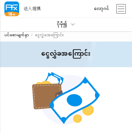
法人提携
လော့ဂင်
ပိုမို၍
ပင်မစာမျက်နှာ
ငွေလွှဲခအကြောင်း
ငွေလွှဲခအကြောင်း