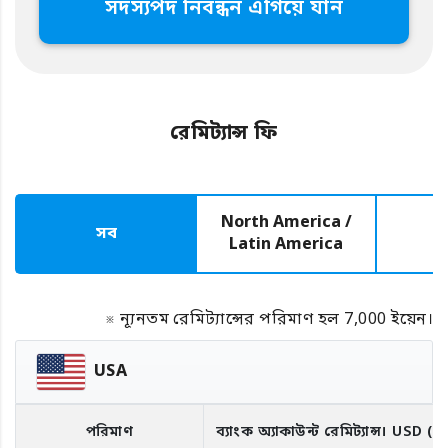
সদস্যপদ নিবন্ধন এগিয়ে যান
রেমিট্যান্স ফি
North America /
সব
E
Latin America
※ ন্যূনতম রেমিট্যান্সের পরিমাণ হল 7,000 ইয়েন।
USA
পরিমাণ
ব্যাংক অ্যাকাউন্ট রেমিট্যান্স।
USD
(R