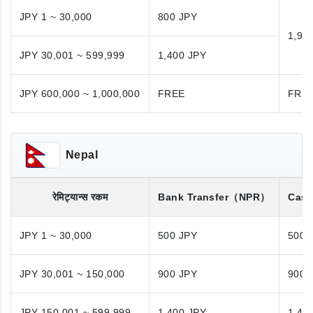
JPY 1 ~ 30,000
800 JPY
1,98
JPY 30,001 ~ 599,999
1,400 JPY
JPY 600,000 ~ 1,000,000
FREE
FRE
Nepal
रेमिट्यान्स रकम
Bank Transfer
（NPR）
Cash
JPY 1 ~ 30,000
500 JPY
500 
JPY 30,001 ~ 150,000
900 JPY
900 
JPY 150,001 ~ 599,999
1,400 JPY
1,40