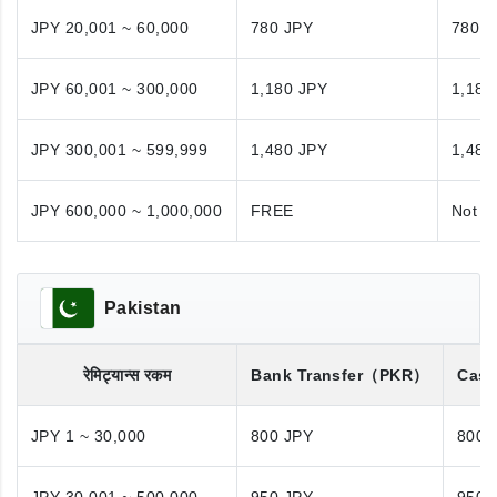
JPY 20,001 ~ 60,000
780 JPY
780 J
JPY 60,001 ~ 300,000
1,180 JPY
1,180
JPY 300,001 ~ 599,999
1,480 JPY
1,480
JPY 600,000 ~ 1,000,000
FREE
Not A
Pakistan
रेमिट्यान्स रकम
Bank Transfer
（PKR）
Cash
JPY 1 ~ 30,000
800 JPY
800 