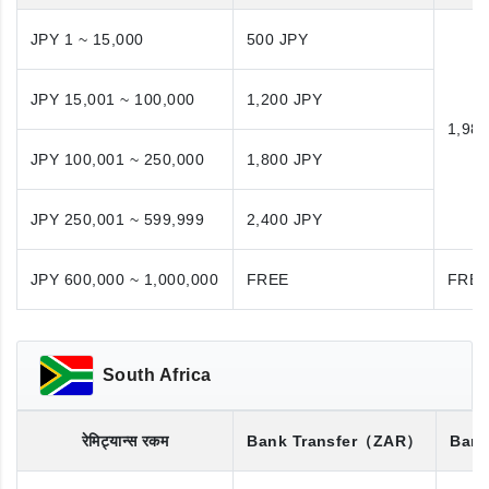
JPY 1 ~ 15,000
500 JPY
JPY 15,001 ~ 100,000
1,200 JPY
1,98
JPY 100,001 ~ 250,000
1,800 JPY
JPY 250,001 ~ 599,999
2,400 JPY
JPY 600,000 ~ 1,000,000
FREE
FRE
South Africa
रेमिट्यान्स रकम
Bank Transfer
（ZAR）
Bank