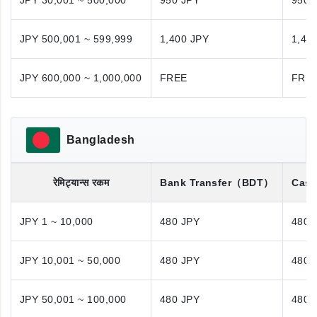
JPY 30,001 ~ 500,000
950 JPY
950 
JPY 500,001 ~ 599,999
1,400 JPY
1,40
JPY 600,000 ~ 1,000,000
FREE
FRE
Bangladesh
रेमिट्यान्स रकम
Bank Transfer
（BDT）
Cash
JPY 1 ~ 10,000
480 JPY
480 
JPY 10,001 ~ 50,000
480 JPY
480 
JPY 50,001 ~ 100,000
480 JPY
480 