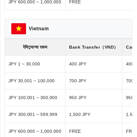
JPY 600,000 ~ 1,000,000
FREE
Vietnam
रेमिट्यान्स रकम
Bank Transfer
（VND）
Cash
JPY 1 ~ 30,000
400 JPY
400 
JPY 30,001 ~ 100,000
700 JPY
700 
JPY 100,001 ~ 300,000
950 JPY
950 
JPY 300,001 ~ 599,999
1,500 JPY
1,50
JPY 600,000 ~ 1,000,000
FREE
FRE