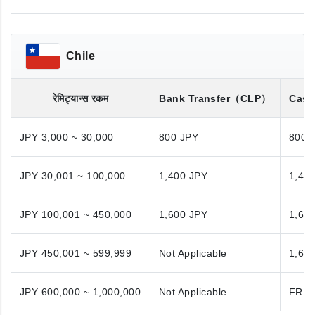
Chile
रेमिट्यान्स रकम
Bank Transfer
（CLP）
Cash
JPY 3,000 ~ 30,000
800 JPY
800 
JPY 30,001 ~ 100,000
1,400 JPY
1,40
JPY 100,001 ~ 450,000
1,600 JPY
1,60
JPY 450,001 ~ 599,999
Not Applicable
1,60
JPY 600,000 ~ 1,000,000
Not Applicable
FRE