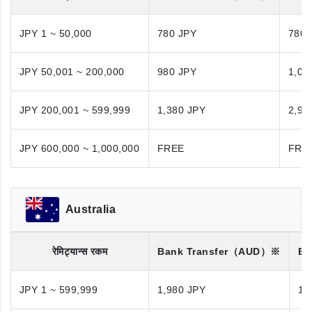
JPY 1 ~ 50,000
780 JPY
780 
JPY 50,001 ~ 200,000
980 JPY
1,08
JPY 200,001 ~ 599,999
1,380 JPY
2,98
JPY 600,000 ~ 1,000,000
FREE
FRE
Australia
रेमिट्यान्स रकम
Bank Transfer
（AUD）※
Ba
JPY 1 ~ 599,999
1,980 JPY
1,