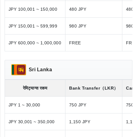
JPY 100,001 ~ 150,000
480 JPY
480 
JPY 150,001 ~ 599,999
980 JPY
980 
JPY 600,000 ~ 1,000,000
FREE
FRE
Sri Lanka
रेमिट्यान्स रकम
Bank Transfer
（LKR）
Cash
JPY 1 ~ 30,000
750 JPY
750 
JPY 30,001 ~ 350,000
1,150 JPY
1,15