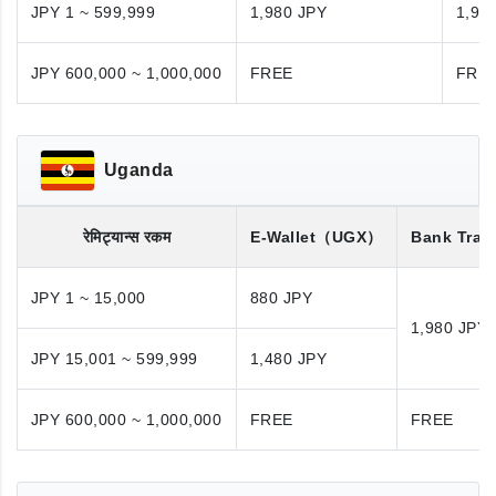
JPY 1 ~ 599,999
1,980 JPY
1,98
JPY 600,000 ~ 1,000,000
FREE
FRE
Uganda
रेमिट्यान्स रकम
E-Wallet
（UGX）
Bank Tran
JPY 1 ~ 15,000
880 JPY
1,980 JPY
JPY 15,001 ~ 599,999
1,480 JPY
JPY 600,000 ~ 1,000,000
FREE
FREE