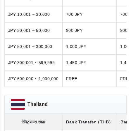
JPY 10,001 ~ 30,000
700 JPY
700 
JPY 30,001 ~ 50,000
900 JPY
900 
JPY 50,001 ~ 300,000
1,000 JPY
1,00
JPY 300,001 ~ 599,999
1,450 JPY
1,45
JPY 600,000 ~ 1,000,000
FREE
FRE
Thailand
रेमिट्यान्स रकम
Bank Transfer
（THB）
Bank