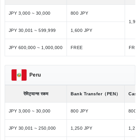
JPY 3,000 ~ 30,000
800 JPY
1,98
JPY 30,001 ~ 599,999
1,600 JPY
JPY 600,000 ~ 1,000,000
FREE
FRE
Peru
रेमिट्यान्स रकम
Bank Transfer
（PEN）
Cash
JPY 3,000 ~ 30,000
800 JPY
800 
JPY 30,001 ~ 250,000
1,250 JPY
1,25