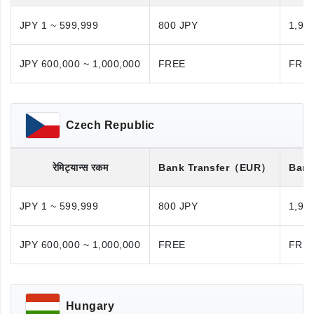
JPY 1 ~ 599,999
800 JPY
1,98
JPY 600,000 ~ 1,000,000
FREE
FRE
Czech Republic
रेमिट्यान्स रकम
Bank Transfer
（EUR）
Bank
JPY 1 ~ 599,999
800 JPY
1,98
JPY 600,000 ~ 1,000,000
FREE
FRE
Hungary