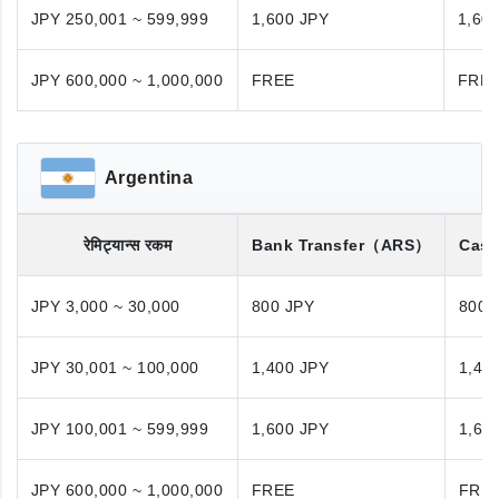
JPY 250,001 ~ 599,999
1,600 JPY
1,60
JPY 600,000 ~ 1,000,000
FREE
FRE
Argentina
रेमिट्यान्स रकम
Bank Transfer
（ARS）
Cash
JPY 3,000 ~ 30,000
800 JPY
800 
JPY 30,001 ~ 100,000
1,400 JPY
1,40
JPY 100,001 ~ 599,999
1,600 JPY
1,60
JPY 600,000 ~ 1,000,000
FREE
FRE