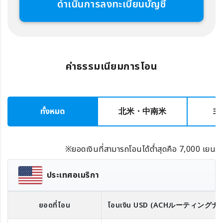
ดำเนินการลงทะเบียนบัญชี
ค่าธรรมเนียมการโอน
ทั้งหมด
北米・中南米
ヨ
※ยอดเงินที่สามารถโอนได้ต่ำสุดคือ 7,000 เยน
ประเทศอเมริกา
ยอดที่โอน
โอนเงิน
USD
(ACHルーティングナ