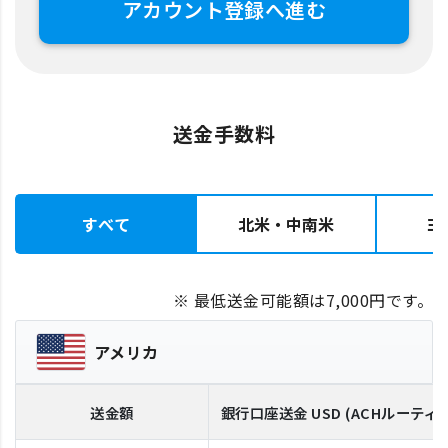
アカウント登録へ進む
送金手数料
すべて
北米・中南米
ヨ
※ 最低送金可能額は7,000円です。
アメリカ
送金額
銀行口座送金
USD
(ACHルーティ