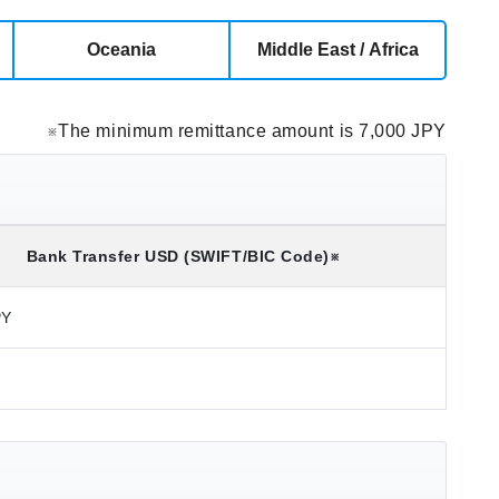
Oceania
Middle East / Africa
※The minimum remittance amount is 7,000 JPY
Bank Transfer
USD
(SWIFT/BIC Code)
※
PY