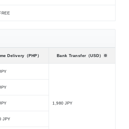
FREE
me Delivery
（PHP）
Bank Transfer
（USD）※
JPY
JPY
JPY
1,980 JPY
0 JPY