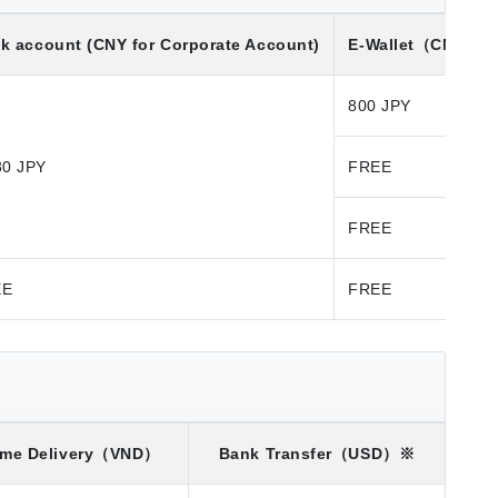
k account (CNY for Corporate Account)
E-Wallet
（CNY）
800 JPY
80 JPY
FREE
FREE
EE
FREE
me Delivery
（VND）
Bank Transfer
（USD）※