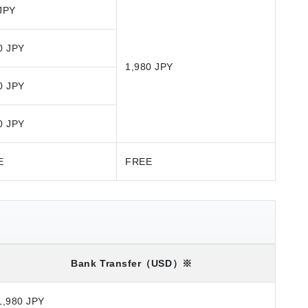
JPY
0 JPY
1,980 JPY
0 JPY
0 JPY
E
FREE
Bank Transfer
（USD）※
1,980 JPY