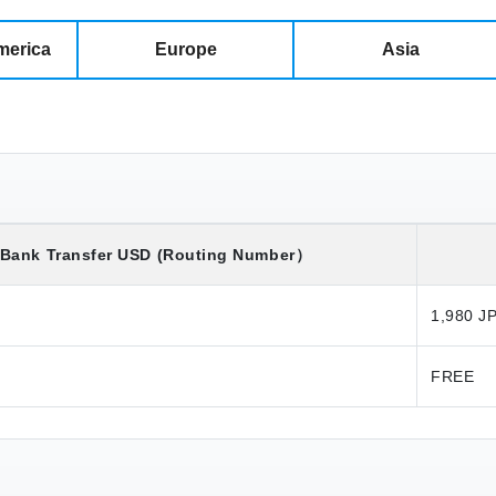
merica
Europe
Asia
Bank Transfer
USD
(Routing Number）
1,980 J
FREE