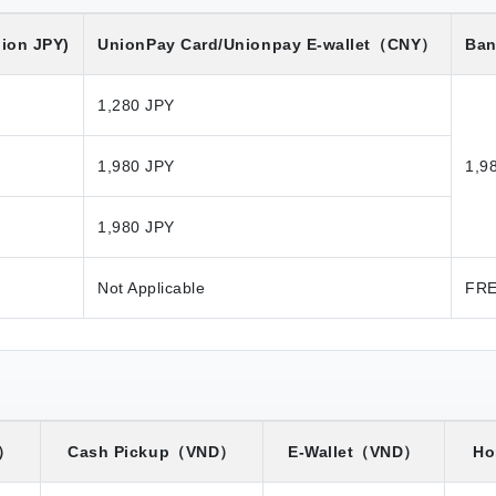
lion JPY)
UnionPay Card/Unionpay E-wallet
（CNY）
Ban
1,280 JPY
1,980 JPY
1,9
1,980 JPY
Not Applicable
FR
）
Cash Pickup
（VND）
E-Wallet
（VND）
Ho