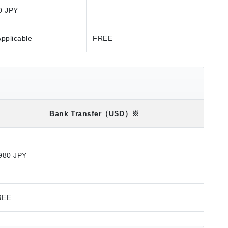
0 JPY
Applicable
FREE
Bank Transfer
（USD）※
980 JPY
REE