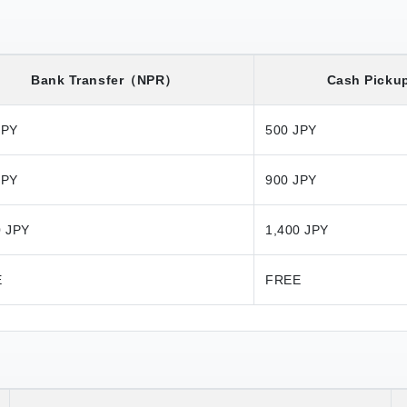
Bank Transfer
（NPR）
Cash Picku
JPY
500 JPY
JPY
900 JPY
0 JPY
1,400 JPY
E
FREE