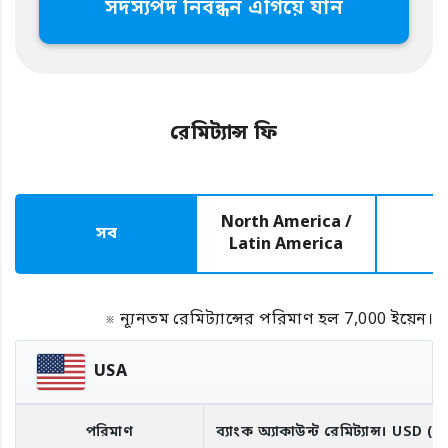
সদস্যপদ নিবন্ধন এগিয়ে যান
রেমিট্যান্স ফি
North America /
সব
E
Latin America
※ ন্যূনতম রেমিট্যান্সের পরিমাণ হল 7,000 ইয়েন।
USA
পরিমাণ
ব্যাংক অ্যাকাউন্ট রেমিট্যান্স।
USD
(R