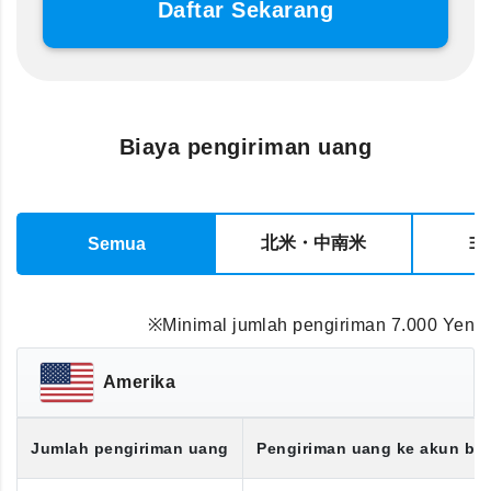
Daftar Sekarang
Biaya pengiriman uang
北米・中南米
ヨ
Semua
※Minimal jumlah pengiriman 7.000 Yen
Amerika
Jumlah pengiriman uang
Pengiriman uang ke akun ba