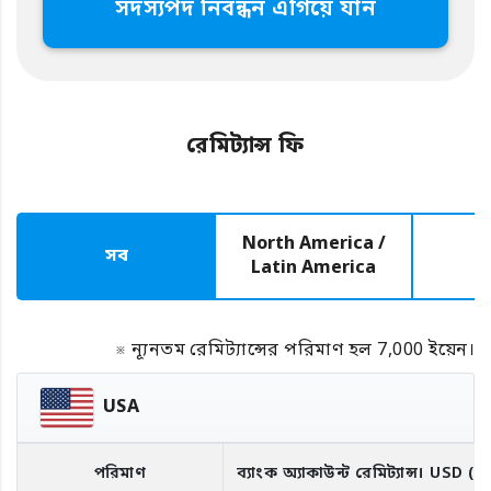
সদস্যপদ নিবন্ধন এগিয়ে যান
রেমিট্যান্স ফি
North America /
সব
E
Latin America
※ ন্যূনতম রেমিট্যান্সের পরিমাণ হল 7,000 ইয়েন।
USA
পরিমাণ
ব্যাংক অ্যাকাউন্ট রেমিট্যান্স।
USD
(R