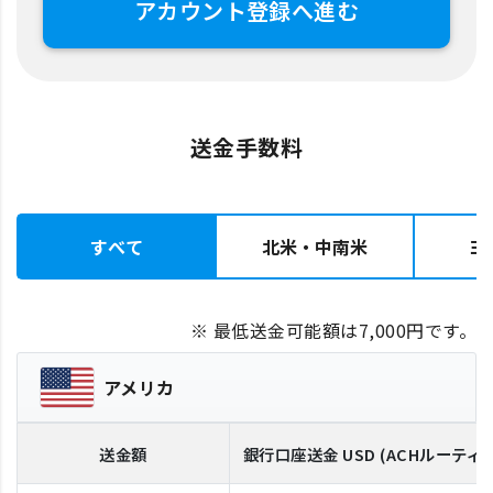
アカウント登録へ進む
送金手数料
すべて
北米・中南米
ヨ
※ 最低送金可能額は7,000円です。
アメリカ
送金額
銀行口座送金
USD
(ACHルーティ