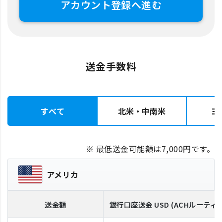
アカウント登録へ進む
送金手数料
すべて
北米・中南米
ヨ
※ 最低送金可能額は7,000円です。
アメリカ
送金額
銀行口座送金
USD
(ACHルーティ