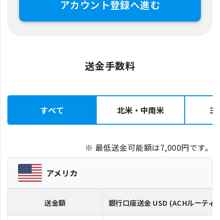
アカウント登録へ進む
送金手数料
すべて
北米・中南米
ヨ
※ 最低送金可能額は7,000円です。
アメリカ
送金額
銀行口座送金
USD
(ACHルーティ