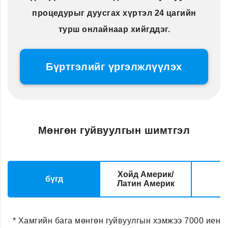
процедурыг дуусгах хүртэл 24 цагийн
турш онлайнаар хийгддэг.
Бүртгэлийг үргэлжлүүлэх
Мөнгөн гуйвуулгын шимтгэл
Хойд Америк/
бүгд
Латин Америк
* Хамгийн бага мөнгөн гуйвуулгын хэмжээ 7000 иен