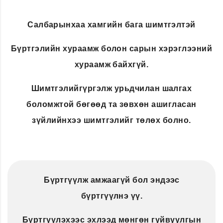
Салбарынхаа хамгийн бага шимтгэлтэй
Бүртгэлийн хураамж болон сарын хэрэглээний
хураамж байхгүй.
Шимтгэлийгүргэлж урьдчилан шалгах
боломжтой бөгөөд та зөвхөн ашигласан
зүйлийнхээ шимтгэлийг төлөх болно.
Бүртгүүлж амжаагүй бол эндээс
бүртгүүлнэ үү.
Бүртгүүлэхээс эхлээд мөнгөн гуйвуулгын