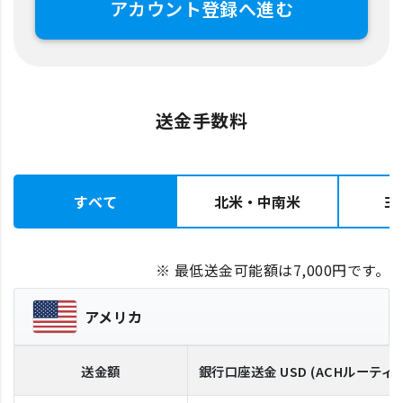
アカウント登録へ進む
送金手数料
すべて
北米・中南米
ヨ
※ 最低送金可能額は7,000円です。
アメリカ
送金額
銀行口座送金
USD
(ACHルーティ