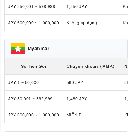
JPY 350,001 ~ 599,999
1,350 JPY
Khô
JPY 600,000 ~ 1,000,000
Không áp dụng
Khô
Myanmar
Số Tiền Gửi
Chuyển khoản
（MMK）
Nhậ
JPY 1 ~ 50,000
580 JPY
580
JPY 50,001 ~ 599,999
1,480 JPY
1,4
JPY 600,000 ~ 1,000,000
MIỄN PHÍ
Khô