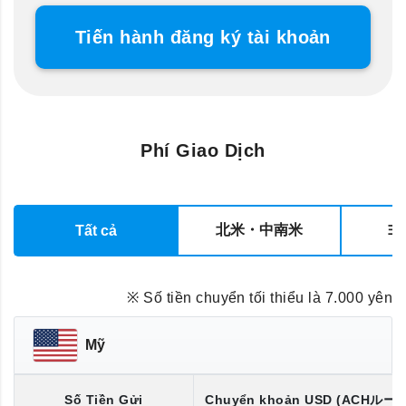
Tiến hành đăng ký tài khoản
Phí Giao Dịch
北米・中南米
ヨ
Tất cả
※ Số tiền chuyển tối thiểu là 7.000 yên
Mỹ
Số Tiền Gửi
Chuyển khoản
USD
(ACHルー