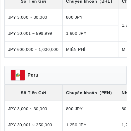
Số Tiền Gửi
Chuyển khoản
（BRL）
Chu
JPY 3,000 ~ 30,000
800 JPY
1,98
JPY 30,001 ~ 599,999
1,600 JPY
JPY 600,000 ~ 1,000,000
MIỄN PHÍ
MIỄ
Peru
Số Tiền Gửi
Chuyển khoản
（PEN）
Nhận
JPY 3,000 ~ 30,000
800 JPY
800
JPY 30,001 ~ 250,000
1,250 JPY
1,25