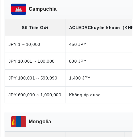
Campuchia
Số Tiền Gửi
ACLEDA
Chuyển khoản
（KHR/
JPY 1 ~ 10,000
450 JPY
JPY 10,001 ~ 100,000
800 JPY
JPY 100,001 ~ 599,999
1,400 JPY
JPY 600,000 ~ 1,000,000
Không áp dụng
Mongolia