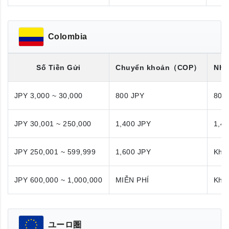
Colombia
Số Tiền Gửi
Chuyển khoản
（COP）
Nhậ
JPY 3,000 ~ 30,000
800 JPY
800
JPY 30,001 ~ 250,000
1,400 JPY
1,4
JPY 250,001 ~ 599,999
1,600 JPY
Khô
JPY 600,000 ~ 1,000,000
MIỄN PHÍ
Khô
ユーロ圏