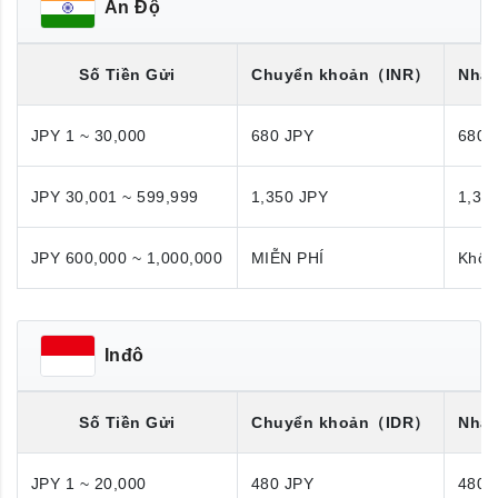
Ấn Độ
Số Tiền Gửi
Chuyển khoản
（INR）
Nhận
JPY 1 ~ 30,000
680 JPY
680 
JPY 30,001 ~ 599,999
1,350 JPY
1,35
JPY 600,000 ~ 1,000,000
MIỄN PHÍ
Khôn
Inđô
Số Tiền Gửi
Chuyển khoản
（IDR）
Nhận
JPY 1 ~ 20,000
480 JPY
480 