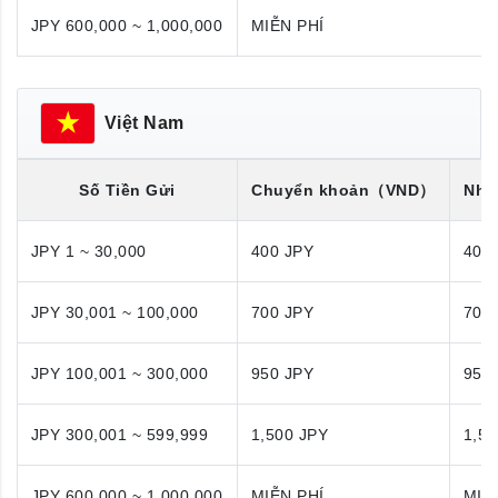
JPY 600,000 ~ 1,000,000
MIỄN PHÍ
Việt Nam
Số Tiền Gửi
Chuyển khoản
（VND）
Nhận
JPY 1 ~ 30,000
400 JPY
400
JPY 30,001 ~ 100,000
700 JPY
700
JPY 100,001 ~ 300,000
950 JPY
950
JPY 300,001 ~ 599,999
1,500 JPY
1,50
JPY 600,000 ~ 1,000,000
MIỄN PHÍ
MIỄ