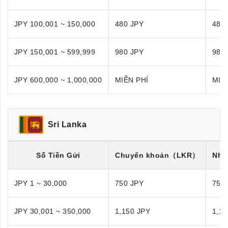
JPY 100,001 ~ 150,000
480 JPY
480
JPY 150,001 ~ 599,999
980 JPY
980
JPY 600,000 ~ 1,000,000
MIỄN PHÍ
MIỄ
Sri Lanka
Số Tiền Gửi
Chuyển khoản
（LKR）
Nhận
JPY 1 ~ 30,000
750 JPY
750
JPY 30,001 ~ 350,000
1,150 JPY
1,15