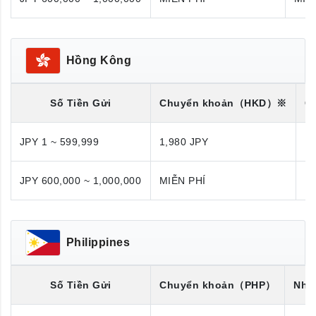
Hồng Kông
Số Tiền Gửi
Chuyển khoản
（HKD）※
C
JPY 1 ~ 599,999
1,980 JPY
1,
JPY 600,000 ~ 1,000,000
MIỄN PHÍ
M
Philippines
Số Tiền Gửi
Chuyển khoản
（PHP）
Nhận