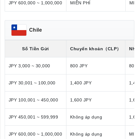
JPY 600,000 ~ 1,000,000
MIỄN PHÍ
MIỄ
Chile
Số Tiền Gửi
Chuyển khoản
（CLP）
Nhận
JPY 3,000 ~ 30,000
800 JPY
800
JPY 30,001 ~ 100,000
1,400 JPY
1,40
JPY 100,001 ~ 450,000
1,600 JPY
1,60
JPY 450,001 ~ 599,999
Không áp dụng
1,60
JPY 600,000 ~ 1,000,000
Không áp dụng
MIỄ