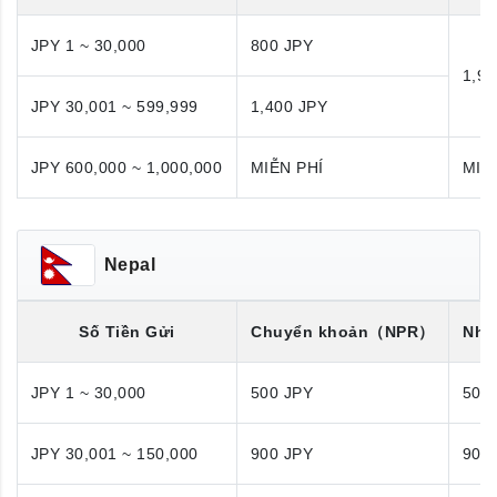
JPY 1 ~ 30,000
800 JPY
1,98
JPY 30,001 ~ 599,999
1,400 JPY
JPY 600,000 ~ 1,000,000
MIỄN PHÍ
MIỄ
Nepal
Số Tiền Gửi
Chuyển khoản
（NPR）
Nhận
JPY 1 ~ 30,000
500 JPY
500
JPY 30,001 ~ 150,000
900 JPY
900