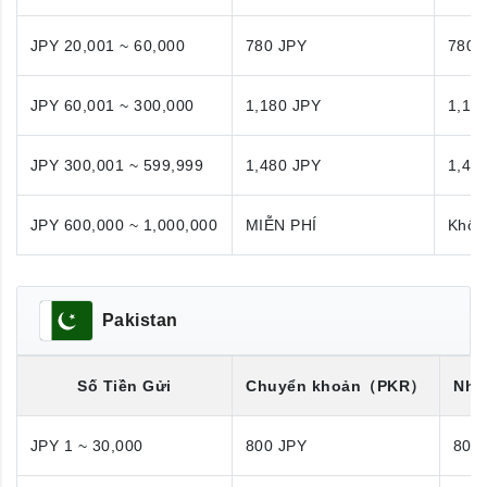
JPY 20,001 ~ 60,000
780 JPY
780 
JPY 60,001 ~ 300,000
1,180 JPY
1,18
JPY 300,001 ~ 599,999
1,480 JPY
1,48
JPY 600,000 ~ 1,000,000
MIỄN PHÍ
Khôn
Pakistan
Số Tiền Gửi
Chuyển khoản
（PKR）
Nhận
JPY 1 ~ 30,000
800 JPY
800