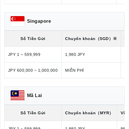
Singapore
Số Tiền Gửi
Chuyển khoản
（SGD）※
C
JPY 1 ~ 599,999
1,980 JPY
1,
JPY 600,000 ~ 1,000,000
MIỄN PHÍ
M
Mã Lai
Số Tiền Gửi
Chuyển khoản
（MYR）
Ví đ
JPY 1 ~ 599,999
1,980 JPY
980