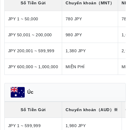
Số Tiền Gửi
Chuyển khoản
（MNT）
Nhậ
JPY 1 ~ 50,000
780 JPY
780
JPY 50,001 ~ 200,000
980 JPY
1,0
JPY 200,001 ~ 599,999
1,380 JPY
2,9
JPY 600,000 ~ 1,000,000
MIỄN PHÍ
MIỄ
Úc
Số Tiền Gửi
Chuyển khoản
（AUD）※
C
JPY 1 ~ 599,999
1,980 JPY
1,