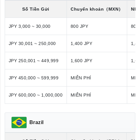
Số Tiền Gửi
Chuyển khoản
（MXN）
Nhậ
JPY 3,000 ~ 30,000
800 JPY
800
JPY 30,001 ~ 250,000
1,400 JPY
1,4
JPY 250,001 ~ 449,999
1,600 JPY
1,6
JPY 450,000 ~ 599,999
MIỄN PHÍ
MIỄ
JPY 600,000 ~ 1,000,000
MIỄN PHÍ
MIỄ
Brazil