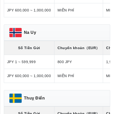
JPY 600,000 ~ 1,000,000
MIỄN PHÍ
MIỄ
Na Uy
Số Tiền Gửi
Chuyển khoản
（EUR）
Chu
JPY 1 ~ 599,999
800 JPY
1,98
JPY 600,000 ~ 1,000,000
MIỄN PHÍ
MIỄ
Thuỵ Điển
Số Tiền Gửi
Chuyển khoản
（EUR）
Chu