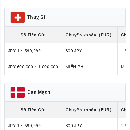
Thuỵ Sĩ
Số Tiền Gửi
Chuyển khoản
（EUR）
Chu
JPY 1 ~ 599,999
800 JPY
1,98
JPY 600,000 ~ 1,000,000
MIỄN PHÍ
MIỄ
Đan Mạch
Số Tiền Gửi
Chuyển khoản
（EUR）
Chu
JPY 1 ~ 599,999
800 JPY
1,98