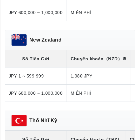
JPY 600,000 ~ 1,000,000
MIỄN PHÍ
M
New Zealand
Số Tiền Gửi
Chuyển khoản
（NZD）※
C
JPY 1 ~ 599,999
1,980 JPY
1,
JPY 600,000 ~ 1,000,000
MIỄN PHÍ
MI
Thổ Nhĩ Kỳ
Số Tiền Gửi
Chuyển khoản
（TRY）
Chu