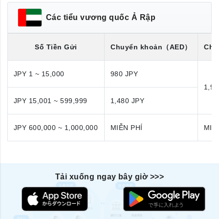
Các tiểu vương quốc Ả Rập
Số Tiền Gửi
Chuyển khoản
（AED）
Chu
JPY 1 ~ 15,000
980 JPY
1,98
JPY 15,001 ~ 599,999
1,480 JPY
JPY 600,000 ~ 1,000,000
MIỄN PHÍ
MIỄ
Tải xuống ngay bây giờ >>>