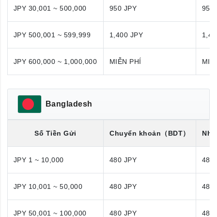
JPY 30,001 ~ 500,000
950 JPY
950
JPY 500,001 ~ 599,999
1,400 JPY
1,40
JPY 600,000 ~ 1,000,000
MIỄN PHÍ
MIỄ
Bangladesh
Số Tiền Gửi
Chuyển khoản
（BDT）
Nhận
JPY 1 ~ 10,000
480 JPY
480
JPY 10,001 ~ 50,000
480 JPY
480
JPY 50,001 ~ 100,000
480 JPY
480