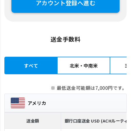
アカウント登録へ進む
送金手数料
すべて
北米・中南米
ヨ
※ 最低送金可能額は7,000円です。
アメリカ
送金額
銀行口座送金
USD
(ACHルーティ