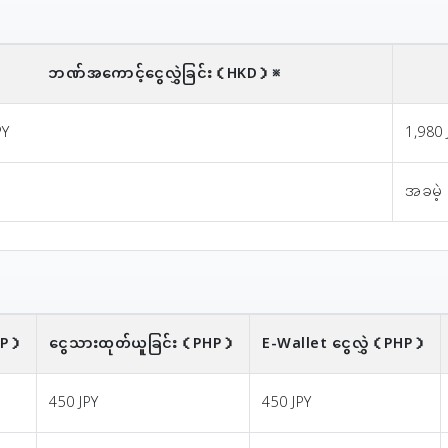
ဘဏ်အကောင့်ငွေလွှဲခြင်း
（HKD）※
PY
1,980 
အခမဲ့
HP）
ငွေသားထုတ်ယူခြင်း
（PHP）
E-Wallet ငွေလွှဲ
（PHP）
450 JPY
450 JPY