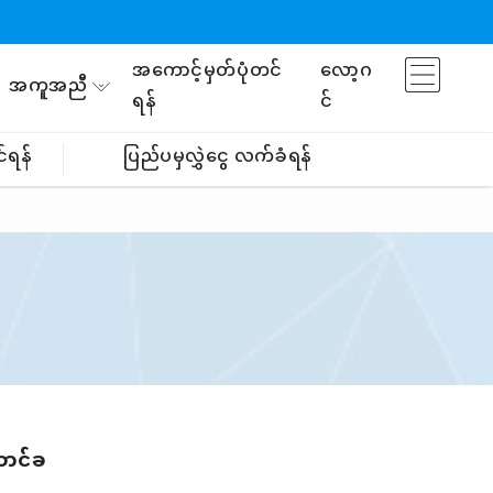
အကောင့်မှတ်ပုံတင်
လော့ဂ
အကူအညီ
ရန်
င်
်ရန်
ပြည်ပမှလွှဲငွေ လက်ခံရန်
ာင်ခ