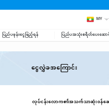
MY
ပြည်ပဖုန်းငွေဖြည့်ရန်
ပြည်ပအသုံးစရိတ်ပေးဆောင
ငွေလွှဲခအကြောင်း
လုပ်ငန်းလောက၏အသက်သာဆုံး၀န်ဆေ