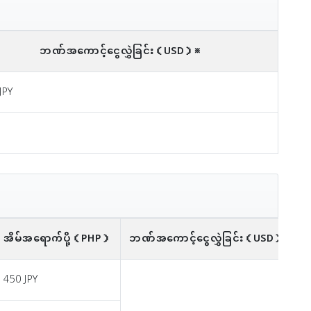
ဘဏ်အကောင့်ငွေလွှဲခြင်း
（USD）※
JPY
အိမ်အရောက်ပို့
（PHP）
ဘဏ်အကောင့်ငွေလွှဲခြင်း
（USD）※
450 JPY