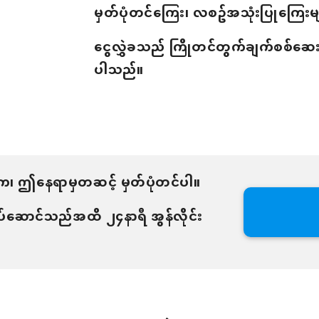
မှတ်ပုံတင်ကြေး၊ လစဥ်အသုံးပြုကြေးမျ
ငွေလွှဲခသည် ကြိုတင်တွက်ချက်စစ်ဆေးနိ
ပါသည်။
ါက၊ ဤနေရာမှတဆင့် မှတ်ပုံတင်ပါ။
လုပ်ဆောင်သည်အထိ ၂၄နာရီ အွန်လိုင်း