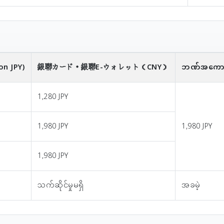
on JPY)
銀聯カード・銀聯E-ウォレット
（CNY）
ဘဏ်အကောင့်
1,280 JPY
1,980 JPY
1,980 JPY
1,980 JPY
သက်ဆိုင်မှုမရှိ
အခမဲ့