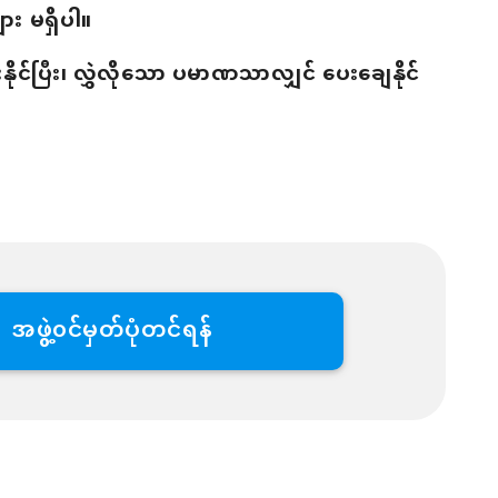
ား မရှိပါ။
ုင်ပြီး၊ လွှဲလိုသော ပမာဏသာလျှင် ပေးချေနိုင်
အဖွဲ့၀င်မှတ်ပုံတင်ရန်