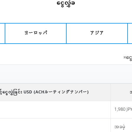
ငွေလွှဲခ
ヨーロッパ
アジア
※ငွ
ွေလွှဲခြင်း
USD
(ACHルーティングナンバー)
ဘ
1,980 JP
အခမဲ့