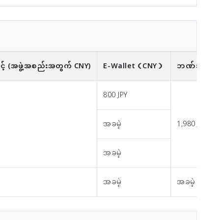
 (အဖွဲ့အစည်းအတွက် CNY)
E-Wallet
（CNY）
ဘဏ်အကောင့်င
800 JPY
အခမဲ့
1,980 JPY
အခမဲ့
အခမဲ့
အခမဲ့