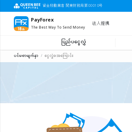
資金移動業者 関東財務局第00010号
PayForex
法人提携
The Best Way To Send Money
ပြည်ပငွေလွှဲ
ပင်မစာမျက်နှာ
ငွေလွှဲခအကြောင်း