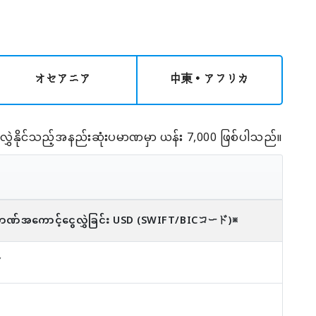
オセアニア
中東・アフリカ
ေလွှဲနိုင်သည့်အနည်းဆုံးပမာဏမှာ ယန်း 7,000 ဖြစ်ပါသည်။
ဏ်အကောင့်ငွေလွှဲခြင်း
USD
(SWIFT/BICコード)
※
Y