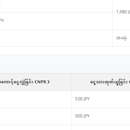
Y
1,980 
JPY
အခမဲ့
ာင့်ငွေလွှဲခြင်း
（NPR）
ငွေသားထုတ်ယူခြင်း
500 JPY
900 JPY