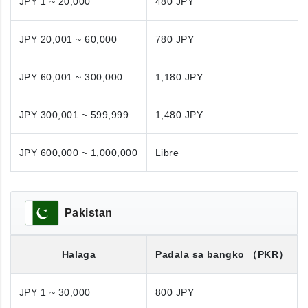
JPY 1 ~ 20,000
480 JPY
JPY 20,001 ~ 60,000
780 JPY
JPY 60,001 ~ 300,000
1,180 JPY
1
JPY 300,001 ~ 599,999
1,480 JPY
1
JPY 600,000 ~ 1,000,000
Libre
N
Pakistan
Halaga
Padala sa bangko
（PKR）
JPY 1 ~ 30,000
800 JPY