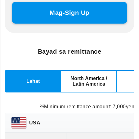
Mag-Sign Up
Bayad sa remittance
North America /
Lahat
E
Latin America
※Minimum remittance amount: 7,000yen
USA