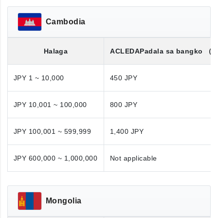
Cambodia
Halaga
ACLEDA
Padala sa bangko
（K
JPY 1 ~ 10,000
450 JPY
JPY 10,001 ~ 100,000
800 JPY
JPY 100,001 ~ 599,999
1,400 JPY
JPY 600,000 ~ 1,000,000
Not applicable
Mongolia