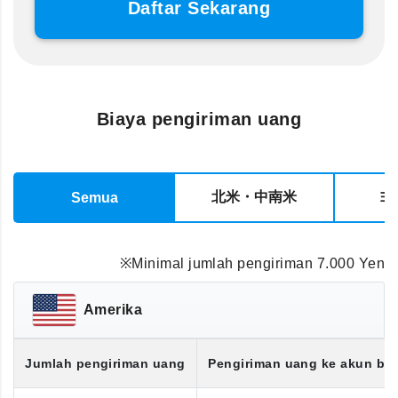
Daftar Sekarang
Biaya pengiriman uang
北米・中南米
ヨ
Semua
※Minimal jumlah pengiriman 7.000 Yen
Amerika
Jumlah pengiriman uang
Pengiriman uang ke akun ba