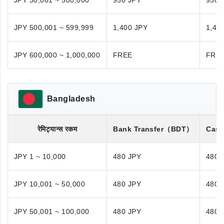
JPY 30,001 ~ 500,000
950 JPY
950 
JPY 500,001 ~ 599,999
1,400 JPY
1,40
JPY 600,000 ~ 1,000,000
FREE
FRE
Bangladesh
रेमिट्यान्स रकम
Bank Transfer
（BDT）
Cash
JPY 1 ~ 10,000
480 JPY
480 
JPY 10,001 ~ 50,000
480 JPY
480 
JPY 50,001 ~ 100,000
480 JPY
480 