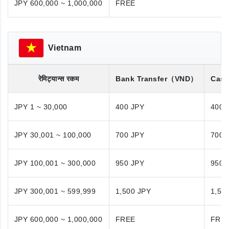
JPY 600,000 ~ 1,000,000
FREE
Vietnam
रेमिट्यान्स रकम
Bank Transfer
（VND）
Cash
JPY 1 ~ 30,000
400 JPY
400 
JPY 30,001 ~ 100,000
700 JPY
700 
JPY 100,001 ~ 300,000
950 JPY
950 
JPY 300,001 ~ 599,999
1,500 JPY
1,50
JPY 600,000 ~ 1,000,000
FREE
FRE