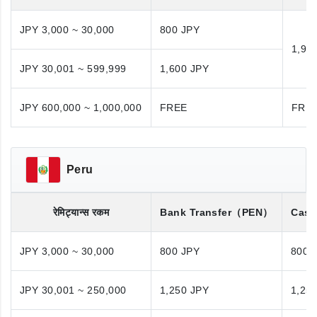
JPY 3,000 ~ 30,000
800 JPY
1,98
JPY 30,001 ~ 599,999
1,600 JPY
JPY 600,000 ~ 1,000,000
FREE
FRE
Peru
रेमिट्यान्स रकम
Bank Transfer
（PEN）
Cash
JPY 3,000 ~ 30,000
800 JPY
800 
JPY 30,001 ~ 250,000
1,250 JPY
1,25