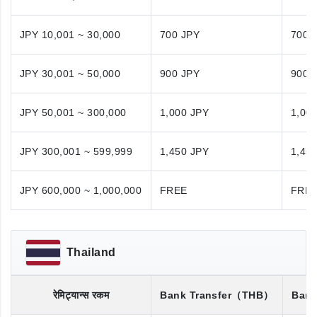
JPY 10,001 ~ 30,000
700 JPY
700 
JPY 30,001 ~ 50,000
900 JPY
900 
JPY 50,001 ~ 300,000
1,000 JPY
1,00
JPY 300,001 ~ 599,999
1,450 JPY
1,45
JPY 600,000 ~ 1,000,000
FREE
FRE
Thailand
रेमिट्यान्स रकम
Bank Transfer
（THB）
Bank