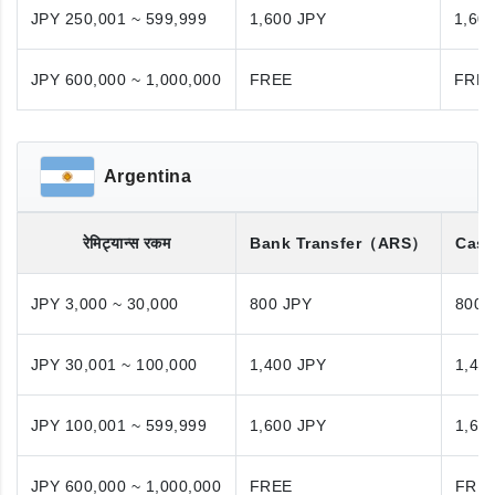
JPY 250,001 ~ 599,999
1,600 JPY
1,60
JPY 600,000 ~ 1,000,000
FREE
FRE
Argentina
रेमिट्यान्स रकम
Bank Transfer
（ARS）
Cash
JPY 3,000 ~ 30,000
800 JPY
800 
JPY 30,001 ~ 100,000
1,400 JPY
1,40
JPY 100,001 ~ 599,999
1,600 JPY
1,60
JPY 600,000 ~ 1,000,000
FREE
FRE