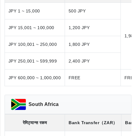
JPY 1 ~ 15,000
500 JPY
JPY 15,001 ~ 100,000
1,200 JPY
1,98
JPY 100,001 ~ 250,000
1,800 JPY
JPY 250,001 ~ 599,999
2,400 JPY
JPY 600,000 ~ 1,000,000
FREE
FRE
South Africa
रेमिट्यान्स रकम
Bank Transfer
（ZAR）
Bank