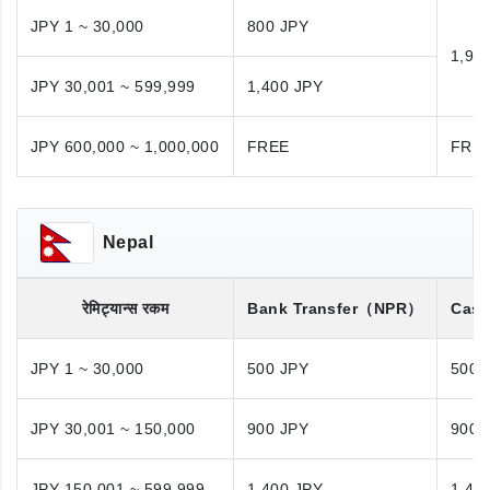
JPY 1 ~ 30,000
800 JPY
1,98
JPY 30,001 ~ 599,999
1,400 JPY
JPY 600,000 ~ 1,000,000
FREE
FRE
Nepal
रेमिट्यान्स रकम
Bank Transfer
（NPR）
Cash
JPY 1 ~ 30,000
500 JPY
500 
JPY 30,001 ~ 150,000
900 JPY
900 
JPY 150,001 ~ 599,999
1,400 JPY
1,40