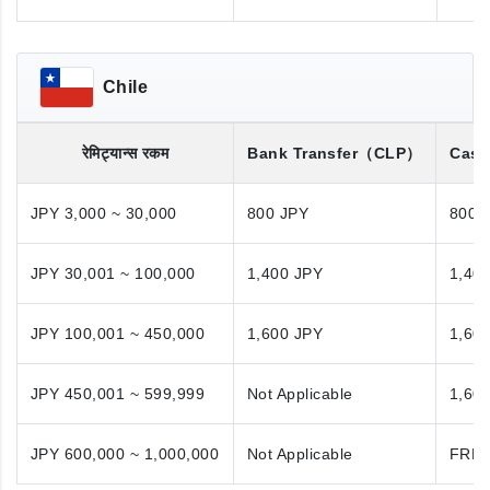
Chile
रेमिट्यान्स रकम
Bank Transfer
（CLP）
Cash
JPY 3,000 ~ 30,000
800 JPY
800 
JPY 30,001 ~ 100,000
1,400 JPY
1,40
JPY 100,001 ~ 450,000
1,600 JPY
1,60
JPY 450,001 ~ 599,999
Not Applicable
1,60
JPY 600,000 ~ 1,000,000
Not Applicable
FRE