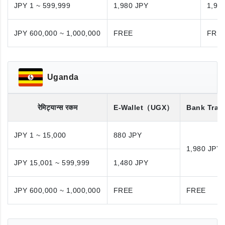
JPY 1 ~ 599,999
1,980 JPY
1,98
JPY 600,000 ~ 1,000,000
FREE
FRE
Uganda
रेमिट्यान्स रकम
E-Wallet
（UGX）
Bank Tran
JPY 1 ~ 15,000
880 JPY
1,980 JPY
JPY 15,001 ~ 599,999
1,480 JPY
JPY 600,000 ~ 1,000,000
FREE
FREE