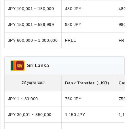
JPY 100,001 ~ 150,000
480 JPY
480 
JPY 150,001 ~ 599,999
980 JPY
980 
JPY 600,000 ~ 1,000,000
FREE
FRE
Sri Lanka
रेमिट्यान्स रकम
Bank Transfer
（LKR）
Cash
JPY 1 ~ 30,000
750 JPY
750 
JPY 30,001 ~ 350,000
1,150 JPY
1,15