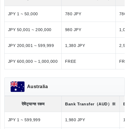
JPY 1 ~ 50,000
780 JPY
780 
JPY 50,001 ~ 200,000
980 JPY
1,08
JPY 200,001 ~ 599,999
1,380 JPY
2,98
JPY 600,000 ~ 1,000,000
FREE
FRE
Australia
रेमिट्यान्स रकम
Bank Transfer
（AUD）※
Ba
JPY 1 ~ 599,999
1,980 JPY
1,