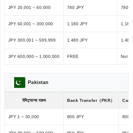
JPY 20,001 ~ 60,000
780 JPY
780 J
JPY 60,001 ~ 300,000
1,180 JPY
1,180
JPY 300,001 ~ 599,999
1,480 JPY
1,480
JPY 600,000 ~ 1,000,000
FREE
Not A
Pakistan
रेमिट्यान्स रकम
Bank Transfer
（PKR）
Cash
JPY 1 ~ 30,000
800 JPY
800 