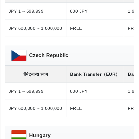
JPY 1 ~ 599,999
800 JPY
1,98
JPY 600,000 ~ 1,000,000
FREE
FRE
Czech Republic
रेमिट्यान्स रकम
Bank Transfer
（EUR）
Bank
JPY 1 ~ 599,999
800 JPY
1,98
JPY 600,000 ~ 1,000,000
FREE
FRE
Hungary