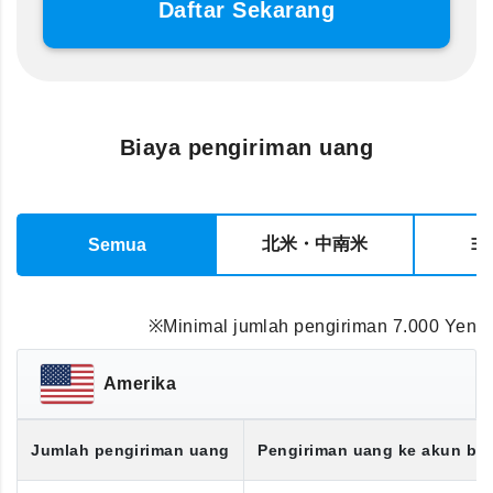
Daftar Sekarang
Biaya pengiriman uang
北米・中南米
ヨ
Semua
※Minimal jumlah pengiriman 7.000 Yen
Amerika
Jumlah pengiriman uang
Pengiriman uang ke akun ba