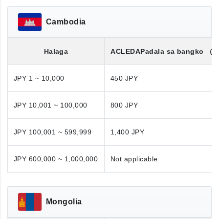
Cambodia
Halaga
ACLEDA
Padala sa bangko
（K
JPY 1 ~ 10,000
450 JPY
JPY 10,001 ~ 100,000
800 JPY
JPY 100,001 ~ 599,999
1,400 JPY
JPY 600,000 ~ 1,000,000
Not applicable
Mongolia