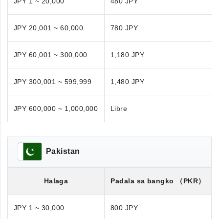
JPY 1 ~ 20,000
480 JPY
JPY 20,001 ~ 60,000
780 JPY
JPY 60,001 ~ 300,000
1,180 JPY
1
JPY 300,001 ~ 599,999
1,480 JPY
1
JPY 600,000 ~ 1,000,000
Libre
N
Pakistan
Halaga
Padala sa bangko
（PKR）
JPY 1 ~ 30,000
800 JPY