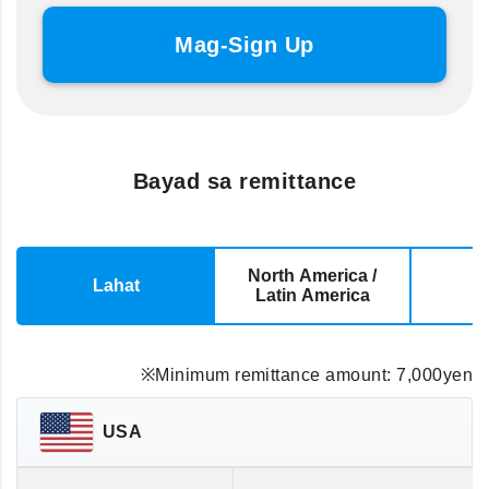
Mag-Sign Up
Bayad sa remittance
North America /
Lahat
E
Latin America
※Minimum remittance amount: 7,000yen
USA