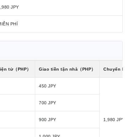
,980 JPY
MIỄN PHÍ
iện tử
（PHP）
Giao tiền tận nhà
（PHP）
Chuyển khoản
450 JPY
700 JPY
900 JPY
1,980 JPY
1,000 JPY