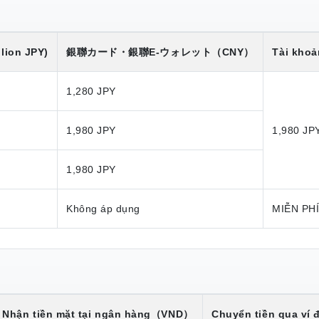
lion JPY)
銀聯カード・銀聯E-ウォレット
（CNY）
Tài khoả
1,280 JPY
1,980 JPY
1,980 JP
1,980 JPY
Không áp dụng
MIỄN PH
Nhận tiền mặt tại ngân hàng
（VND）
Chuyển tiền qua ví đ