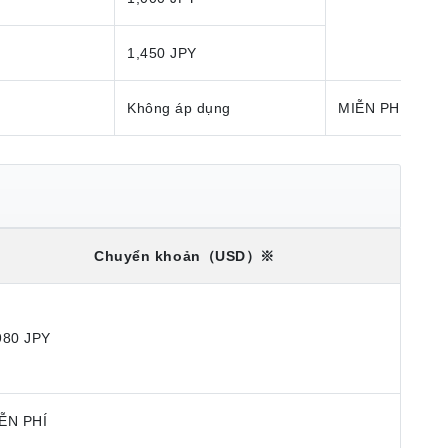
1,450 JPY
Không áp dụng
MIỄN PHÍ
Chuyển khoản
（USD）※
980 JPY
ỄN PHÍ