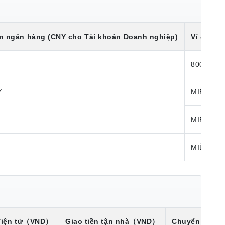
n ngân hàng (CNY cho Tài khoản Doanh nghiệp)
Ví điện t
800 JPY
Y
MIỄN PHÍ
MIỄN PHÍ
Í
MIỄN PHÍ
iện tử
（VND）
Giao tiền tận nhà
（VND）
Chuyển khoả