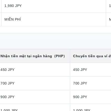
1,980 JPY
1
MIỄN PHÍ
Nhận tiền mặt tại ngân hàng
（PHP）
Chuyển tiền qua ví đ
450 JPY
450 JPY
700 JPY
700 JPY
900 JPY
900 JPY
1,000 JPY
1,000 JPY