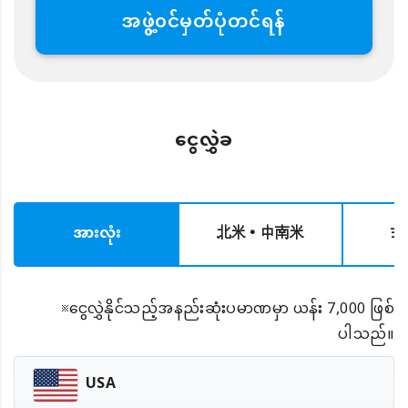
အဖွဲ့၀င်မှတ်ပုံတင်ရန်
ငွေလွှဲခ
အားလုံး
北米・中南米
ヨ
※ငွေလွှဲနိုင်သည့်အနည်းဆုံးပမာဏမှာ ယန်း 7,000 ဖြစ်
ပါသည်။
USA