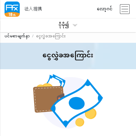
法人提携
လော့ဂင်
ပိုမို၍
ပင်မစာမျက်နှာ
ငွေလွှဲခအကြောင်း
ငွေလွှဲခအကြောင်း