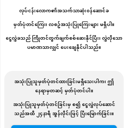
လုပ်ငန်းလောက၏အသက်သာဆုံး၀န်ဆောင်ခ
မှတ်ပုံတင်ကြေး၊ လစဥ်အသုံးပြုကြေးများ မရှိပါ။
ငွေလွှဲခသည် ကြိုတင်တွက်ချက်စစ်ဆေးနိုင်ပြီး၊ လွှဲလိုသော
ပမာဏသာလျှင် ပေးချေနိုင်ပါသည်။
အသုံးပြုသူမှတ်ပုံတင်ထားခြင်းမရှိသေးပါက၊ ဤ
နေရာမှတဆင့် မှတ်ပုံတင်ပါ။
အသုံးပြုသူမှတ်ပုံတင်ခြင်းမှ စ၍ ငွေလွှဲလုပ်ဆောင်
သည်အထိ ၂၄နာရီ အွန်လိုင်းဖြင့် ပြီးမြောက်ခြင်း။