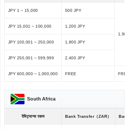
JPY 1 ~ 15,000
500 JPY
JPY 15,001 ~ 100,000
1,200 JPY
1,98
JPY 100,001 ~ 250,000
1,800 JPY
JPY 250,001 ~ 599,999
2,400 JPY
JPY 600,000 ~ 1,000,000
FREE
FRE
South Africa
रेमिट्यान्स रकम
Bank Transfer
（ZAR）
Bank