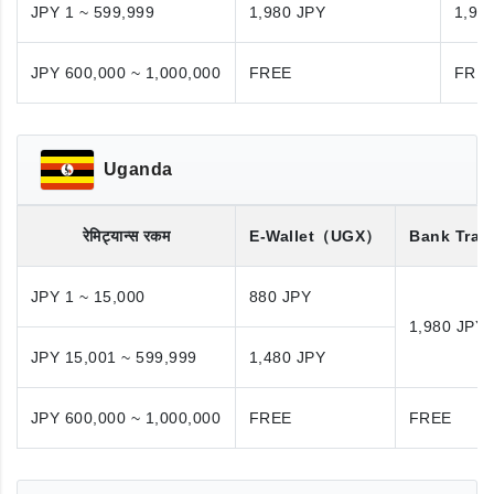
JPY 1 ~ 599,999
1,980 JPY
1,98
JPY 600,000 ~ 1,000,000
FREE
FRE
Uganda
रेमिट्यान्स रकम
E-Wallet
（UGX）
Bank Tran
JPY 1 ~ 15,000
880 JPY
1,980 JPY
JPY 15,001 ~ 599,999
1,480 JPY
JPY 600,000 ~ 1,000,000
FREE
FREE