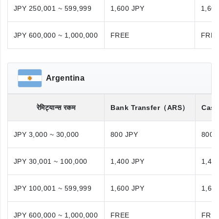
JPY 250,001 ~ 599,999
1,600 JPY
1,60
JPY 600,000 ~ 1,000,000
FREE
FRE
Argentina
रेमिट्यान्स रकम
Bank Transfer
（ARS）
Cash
JPY 3,000 ~ 30,000
800 JPY
800 
JPY 30,001 ~ 100,000
1,400 JPY
1,40
JPY 100,001 ~ 599,999
1,600 JPY
1,60
JPY 600,000 ~ 1,000,000
FREE
FRE