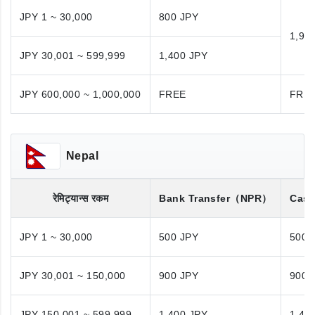
JPY 1 ~ 30,000
800 JPY
1,98
JPY 30,001 ~ 599,999
1,400 JPY
JPY 600,000 ~ 1,000,000
FREE
FRE
Nepal
रेमिट्यान्स रकम
Bank Transfer
（NPR）
Cash
JPY 1 ~ 30,000
500 JPY
500 
JPY 30,001 ~ 150,000
900 JPY
900 
JPY 150,001 ~ 599,999
1,400 JPY
1,40