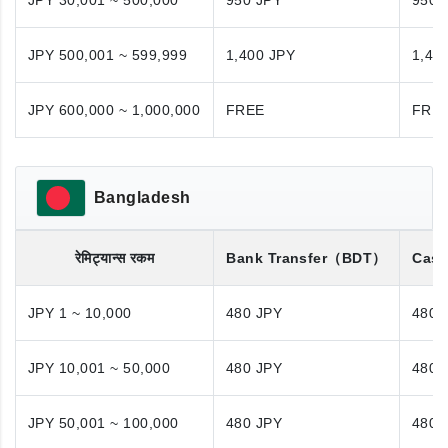
JPY 30,001 ~ 500,000
950 JPY
950 
JPY 500,001 ~ 599,999
1,400 JPY
1,40
JPY 600,000 ~ 1,000,000
FREE
FRE
Bangladesh
रेमिट्यान्स रकम
Bank Transfer
（BDT）
Cash
JPY 1 ~ 10,000
480 JPY
480 
JPY 10,001 ~ 50,000
480 JPY
480 
JPY 50,001 ~ 100,000
480 JPY
480 