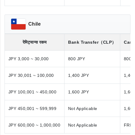
Chile
रेमिट्यान्स रकम
Bank Transfer
（CLP）
Cash
JPY 3,000 ~ 30,000
800 JPY
800 
JPY 30,001 ~ 100,000
1,400 JPY
1,40
JPY 100,001 ~ 450,000
1,600 JPY
1,60
JPY 450,001 ~ 599,999
Not Applicable
1,60
JPY 600,000 ~ 1,000,000
Not Applicable
FRE