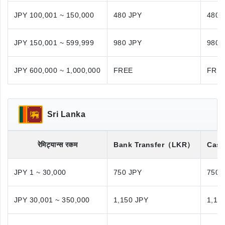
JPY 100,001 ~ 150,000
480 JPY
480 
JPY 150,001 ~ 599,999
980 JPY
980 
JPY 600,000 ~ 1,000,000
FREE
FRE
Sri Lanka
रेमिट्यान्स रकम
Bank Transfer
（LKR）
Cash
JPY 1 ~ 30,000
750 JPY
750 
JPY 30,001 ~ 350,000
1,150 JPY
1,15