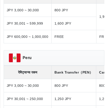
JPY 3,000 ~ 30,000
800 JPY
1,98
JPY 30,001 ~ 599,999
1,600 JPY
JPY 600,000 ~ 1,000,000
FREE
FRE
Peru
रेमिट्यान्स रकम
Bank Transfer
（PEN）
Cash
JPY 3,000 ~ 30,000
800 JPY
800 
JPY 30,001 ~ 250,000
1,250 JPY
1,25