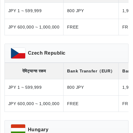
JPY 1 ~ 599,999
800 JPY
1,98
JPY 600,000 ~ 1,000,000
FREE
FRE
Czech Republic
रेमिट्यान्स रकम
Bank Transfer
（EUR）
Bank
JPY 1 ~ 599,999
800 JPY
1,98
JPY 600,000 ~ 1,000,000
FREE
FRE
Hungary