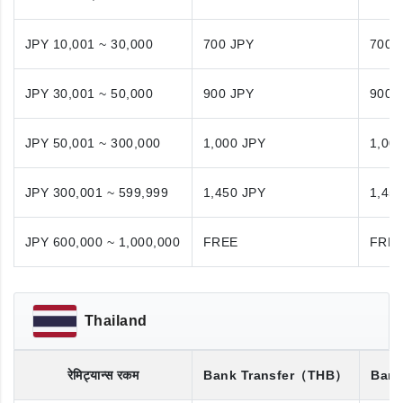
JPY 10,001 ~ 30,000
700 JPY
700 
JPY 30,001 ~ 50,000
900 JPY
900 
JPY 50,001 ~ 300,000
1,000 JPY
1,00
JPY 300,001 ~ 599,999
1,450 JPY
1,45
JPY 600,000 ~ 1,000,000
FREE
FRE
Thailand
रेमिट्यान्स रकम
Bank Transfer
（THB）
Bank