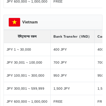
JPY 600,000 ~ 1,000,000
FREE
Vietnam
रेमिट्यान्स रकम
Bank Transfer
（VND）
Cash
JPY 1 ~ 30,000
400 JPY
400 
JPY 30,001 ~ 100,000
700 JPY
700 
JPY 100,001 ~ 300,000
950 JPY
950 
JPY 300,001 ~ 599,999
1,500 JPY
1,50
JPY 600,000 ~ 1,000,000
FREE
FRE