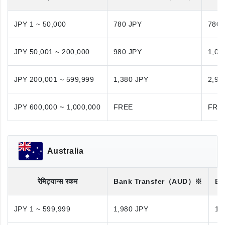
JPY 1 ~ 50,000
780 JPY
780 
JPY 50,001 ~ 200,000
980 JPY
1,08
JPY 200,001 ~ 599,999
1,380 JPY
2,98
JPY 600,000 ~ 1,000,000
FREE
FRE
Australia
रेमिट्यान्स रकम
Bank Transfer
（AUD）※
Ba
JPY 1 ~ 599,999
1,980 JPY
1,