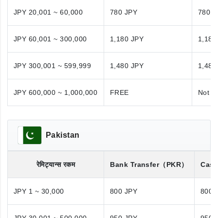
JPY 20,001 ~ 60,000
780 JPY
780 J
JPY 60,001 ~ 300,000
1,180 JPY
1,180
JPY 300,001 ~ 599,999
1,480 JPY
1,480
JPY 600,000 ~ 1,000,000
FREE
Not A
Pakistan
रेमिट्यान्स रकम
Bank Transfer
（PKR）
Cash
JPY 1 ~ 30,000
800 JPY
800 