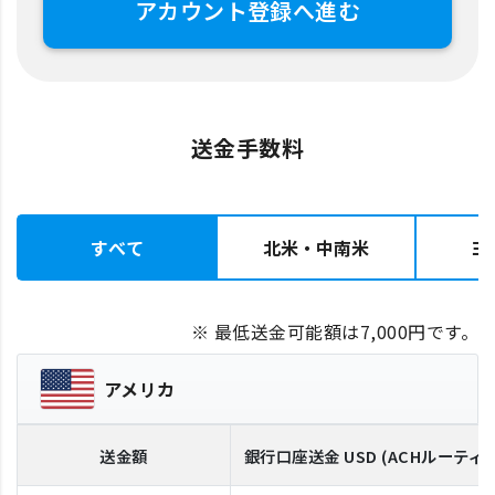
アカウント登録へ進む
送金手数料
すべて
北米・中南米
ヨ
※ 最低送金可能額は7,000円です。
アメリカ
送金額
銀行口座送金
USD
(ACHルーティ