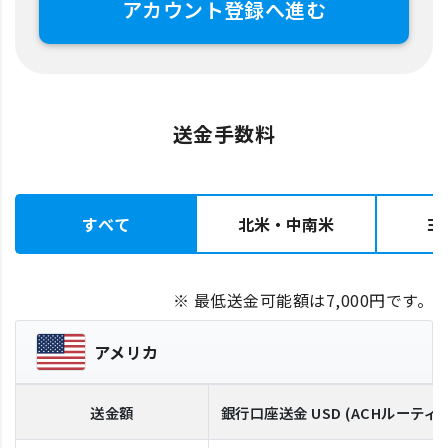
アカウント登録へ進む
送金手数料
すべて
北米・中南米
ヨ
※ 最低送金可能額は7,000円です。
アメリカ
送金額
銀行口座送金
USD
(ACHルーティ