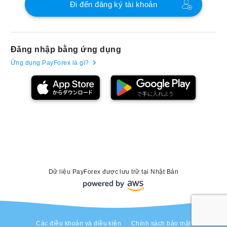
Đi đến đăng ký tài khoản
Đăng nhập bằng ứng dụng
Ứng dụng PayForex là gì?
Dữ liệu PayForex được lưu trữ tại Nhật Bản
Các điều khoản và điều kiện
Chính sách bảo mật