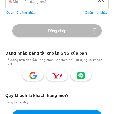
Mật khẩu đăng nhập
Quên ID đăng nhập
Quên mật khẩu
Đăng nhập
Đăng nhập bằng tài khoản SNS của bạn
Dễ dàng hơn cho lần đăng nhập tiếp theo nếu sử dụng tài khoản
SNS
Quý khách là khách hàng mới?
Đăng ký tại đây