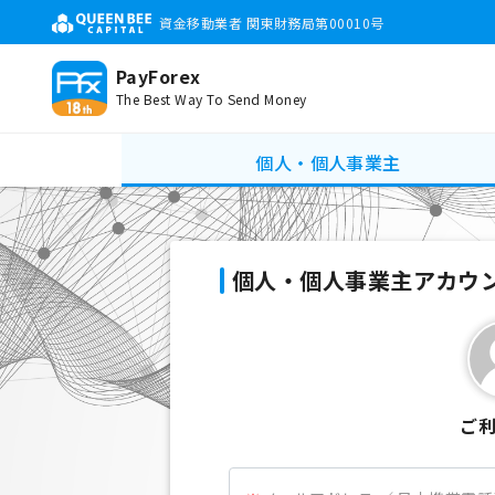
資金移動業者 関東財務局第00010号
PayForex
The Best Way To Send Money
個人・個人事業主
個人・個人事業主アカウ
ご