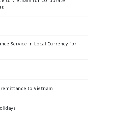
e to Vietnam for Corporate
es
e Service in Local Currency for
 remittance to Vietnam
olidays