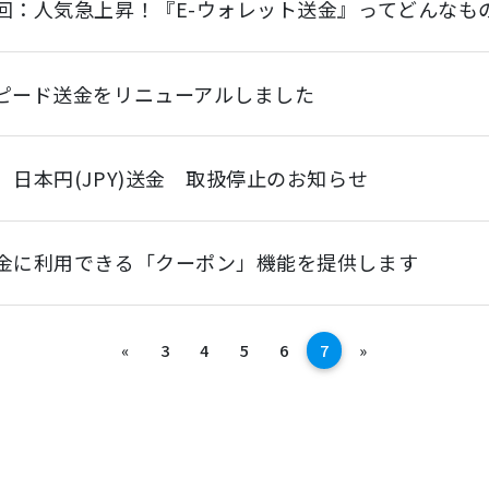
回：人気急上昇！『E-ウォレット送金』ってどんなも
ピード送金をリニューアルしました
】日本円(JPY)送金 取扱停止のお知らせ
金に利用できる「クーポン」機能を提供します
前へ
次へ
«
3
4
5
6
7
»