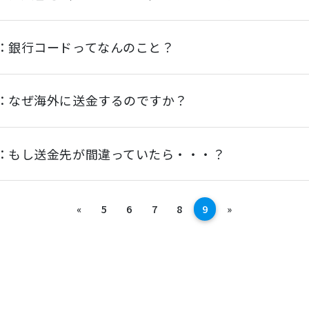
：銀行コードってなんのこと？
：なぜ海外に送金するのですか？
：もし送金先が間違っていたら・・・？
前へ
次へ
«
5
6
7
8
9
»