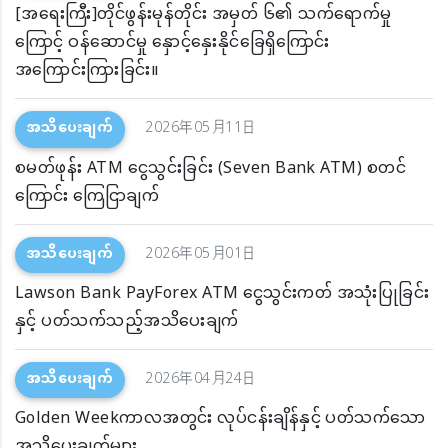
[အရေးကြီး]တိုင်ဖွန်းမုန်တိုင်း အမှတ် ၆၏ သက်ရောက်မှု
ကြောင့် ဝန်ဆောင်မှု နှောင့်နှေးနိုင်ခြေရှိကြောင်း
အကြောင်းကြားခြင်း။
အသိပေးချက်
2026年05月11日
စမတ်ဖုန်း ATM ငွေသွင်းခြင်း (Seven Bank ATM) စတင်
ကြောင်း ကြေငြာချက်
အသိပေးချက်
2026年05月01日
Lawson Bank PayForex ATM ငွေသွင်းကတ် အသုံးပြုခြင်း
နှင့် ပတ်သက်သည့်အသိပေးချက်
အသိပေးချက်
2026年04月24日
Golden Weekကာလအတွင်း လုပ်ငန်းချိန်နှင့် ပတ်သက်သော
အသိပေးချက်များ