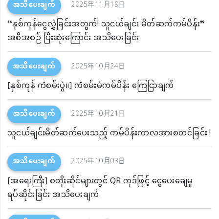
အသိပေးချက်
2025年11月19日
“နှစ်ကုန်ငွေလွှဲခြင်းအတွက်! သူငယ်ချင်း မိတ်ဆက်ကမ်ပိန်း”
အစီအစဉ် ပြီးဆုံးကြောင်း အသိပေးခြင်း
အသိပေးချက်
2025年10月24日
[နှစ်ကုန် ကံစမ်းပွဲ။] ကံစမ်းမဲကမ်ပိန်း ကြေငြာချက်
အသိပေးချက်
2025年10月21日
သူငယ်ချင်းမိတ်ဆက်ပေးသည့် ကမ်ပိန်းကာလအားစတင်ခြင်း !
အသိပေးချက်
2025年10月03日
[အရေးကြီး] စတိုးဆိုင်များတွင် QR ကုဒ်ဖြင့် ငွေပေးချေမှု
ရပ်ဆိုင်းခြင်း အသိပေးချက်