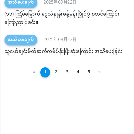
အသိပေးချက်
2025年09月22日
(၁၁) ကြိမ်မြောက် ငွေလဲနှုန်းခန့်မှန်းပြိုင်ပွဲ စတင်ကြောင်း
ကြောညာြခင်း။
အသိပေးချက်
2025年09月22日
သူငယ်ချင်းမိတ်ဆက်ကမ်ပိန်းပြီးဆုံးကြောင်း အသိပေးခြင်း
အနောက်သို့
ရှေ့သို့
«
1
2
3
4
5
»