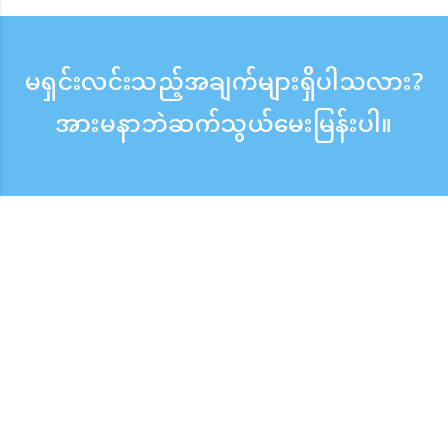
မရှင်းလင်းသည့်အချက်များရှိပါသလား?
အားမနာဘဲဆက်သွယ်မေးမြန်းပါ။
မေးမြန်းစုံစမ်းရန်
ဖုန်းလက်ခံသည့်အချိန် ：ကြားရက် 9:30 - 17:30
အခမဲ့ဖုန်းခေါ်ဆိုမှု
0120-808-774