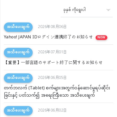
ခုနှစ် ကိုရွေးပါ
အသိပေးချက်
2026年08月06日
Yahoo! JAPAN IDログイン連携終了のお知らせ
NEW
အသိပေးချက်
2026年07月01日
【重要】一部言語のサポート終了に関するお知らせ
အသိပေးချက်
2026年06月05日
တက်ဘလက် (Tablet) စက်များအတွက်ဝန်ဆောင်မှုရပ်ဆိုင်း
ခြင်းနှင့် ပတ်သက်၍ အရေးကြီးသော အသိပေးချက်
အသိပေးချက်
2026年06月02日