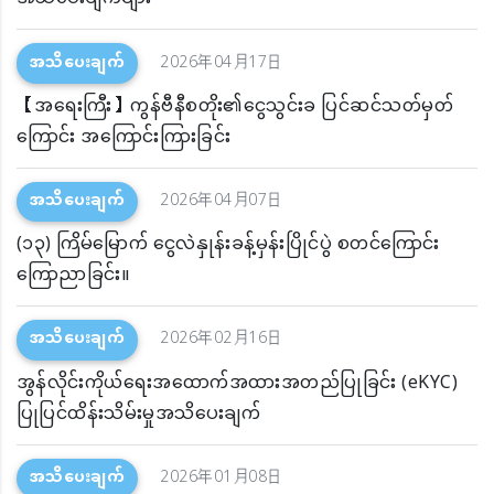
အသိပေးချက်
2026年04月17日
【အရေးကြီး】ကွန်ဗီနီစတိုး၏ငွေသွင်းခ ပြင်ဆင်သတ်မှတ်
ကြောင်း အကြောင်းကြားခြင်း
အသိပေးချက်
2026年04月07日
(၁၃) ကြိမ်မြောက် ငွေလဲနှုန်းခန့်မှန်းပြိုင်ပွဲ စတင်ကြောင်း
ကြောညာခြင်း။
အသိပေးချက်
2026年02月16日
အွန်လိုင်းကိုယ်ရေးအထောက်အထားအတည်ပြုခြင်း (eKYC)
ပြုပြင်ထိန်းသိမ်းမှုအသိပေးချက်
အသိပေးချက်
2026年01月08日