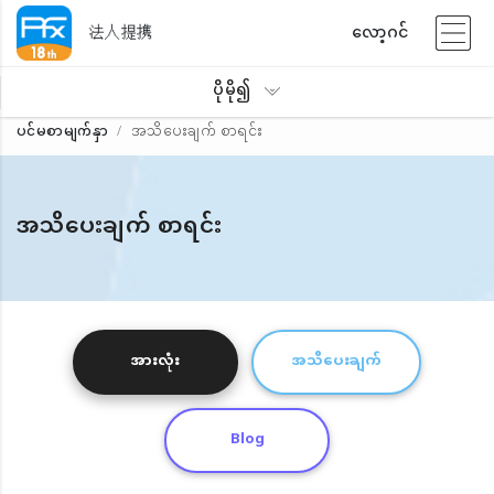
法人提携
လော့ဂင်
ပိုမို၍
ပင်မစာမျက်နှာ
အသိပေးချက် စာရင်း
အသိပေးချက် စာရင်း
အားလုံး
အသိပေးချက်
Blog