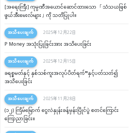
[အရေးကြီး] ကုမ္ပဏီအယောင်ဆောင်ထားသော 「သံသယဖြစ်
ဖွယ်အီးမေးလ်များ」ကို သတိပြုပါ။
အသိပေးချက်
2025年12月22日
P Money အသုံးပြုခြင်းအား အသိပေးခြင်း
အသိပေးချက်
2025年12月15日
ခရစ္စမတ်နှင့် နှစ်သစ်ကူးအလုပ်ပိတ်ရက်”နှင့်ပတ်သတ်၍
အသိပေးခြင်း
အသိပေးချက်
2025年11月28日
(၁၂) ကြိမ်မြောက် ငွေလဲနှုန်းခန့်မှန်းပြိုင်ပွဲ စတင်ကြောင်း
ကြောညာခြင်း။