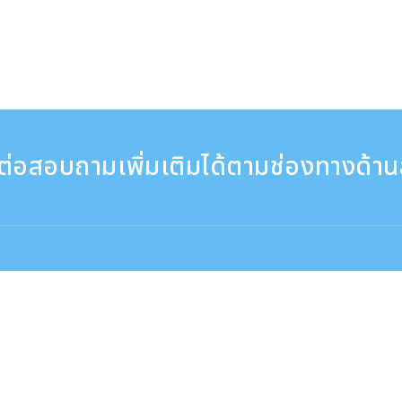
ต่อสอบถามเพิ่มเติมได้ตามช่องทางด้าน
 ：9:30 - 17:30
ติดต่อจากต่างประเทศ（※มีค่าบริการ）
+81-3-6807-5775