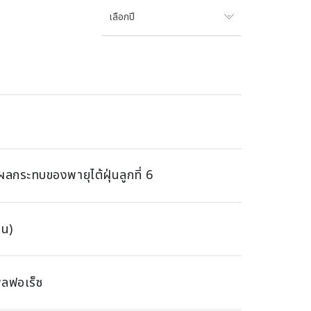
เลือกปี
กระทบของพายุไต้ฝุ่นลูกที่ 6
่น)
พลฟอเร็ซ