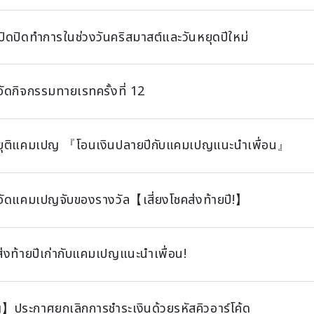
เปิดปิดทำการในช่วงวันคริสมาสต์และวันหยุดปีใหม่
ัดกิจกรรมทายเรทครั้งที่ 12
ยุติแคมเปญ 『โอนเงินปลายปีกับแคมเปญแนะนำเพื่อน』
ัดแคมเปญจับของรางวัล【เสี่ยงโชคส่งท้ายปี!】
ส่งท้ายปีเก่ากับแคมเปญแนะนำเพื่อน!
ประกาศยกเลิกการชำระเงินด้วยรหัสคิวอาร์โค้ด