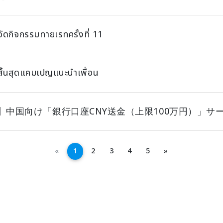
ัดกิจกรรมทายเรทครั้งที่ 11
ิ้นสุดแคมเปญแนะนำเพื่อน
】中国向け「銀行口座CNY送金（上限100万円）」サ
ถัดไป
ถัดไป
«
1
2
3
4
5
»