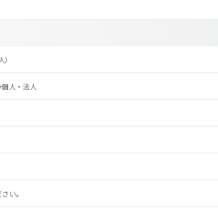
法⼈）
つ個人・法人
ださい。