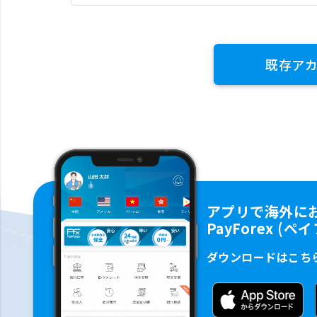
既存ア
アプリで海外に
PayForex (
ダウンロードはこち