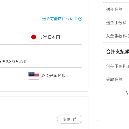
送金金額
送金可能額について
送金手数料
入金手数料
JPY 日本円
合計支払
Y = 0.5734 USD)
付与予定P
USD 米国ドル
受取金額
変更