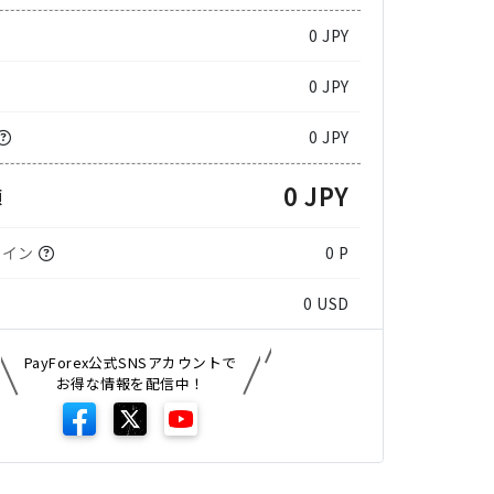
0
JPY
0 JPY
0 JPY
0 JPY
額
コイン
0 P
0
USD
PayForex公式SNSアカウントで
お得な情報を配信中！