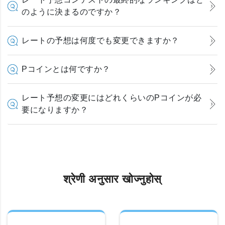
のように決まるのですか？
レートの予想は何度でも変更できますか？
Pコインとは何ですか？
レート予想の変更にはどれくらいのPコインが必
要になりますか？
श्रेणी अनुसार खोज्नुहोस्