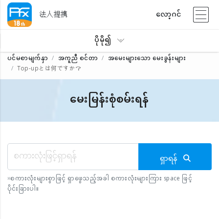
法人提携
လော့ဂင်
ပိုမို၍
ပင်မစာမျက်နှာ
အကူညီ စင်တာ
အမေးများသော မေးခွန်းများ
Top-upとは何ですか？
မေးမြန်းစုံစမ်းရန်
ရှာရန်
※
စကားလုံးများစွာဖြင့် ရှာဖွေသည့်အခါ စကားလုံးများကြား space ဖြင့်
ပိုင်းခြားပါ။