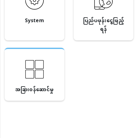
System
ပြည်ပဖုန်းငွေဖြည့်
ရန်
အခြား၀န်ဆောင်မှု