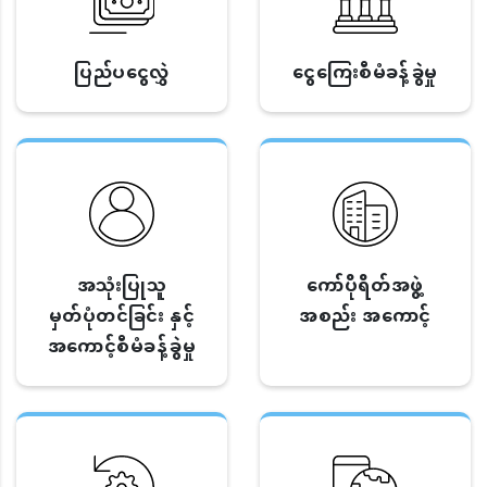
ပြည်ပငွေလွှဲ
ငွေကြေးစီမံခန့်ခွဲမှု
အသုံးပြုသူ
ကော်ပိုရိတ်အဖွဲ့
မှတ်ပုံတင်ခြင်း နှင့်
အစည်း အကောင့်
အကောင့်စီမံခန့်ခွဲမှု