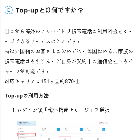
Top-upとは何ですか？
日本から海外のプリペイド式携帯電話に利用料金をチャ
ージできるサービスのことです。
特に外国籍のお客さまにおいては、母国にいるご家族の
携帯電話はもちろん、ご自身が契約中の通信会社へもチ
ャージが可能です。
対応キャリア：151ヶ国約870社
Top-upの利用方法
ログイン後「海外携帯チャージ」を選択