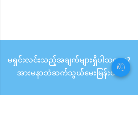
မရှင်းလင်းသည့်အချက်များရှိပါသလား?
အားမနာဘဲဆက်သွယ်မေးမြန်းပါ။
မေးမြန်းစုံစမ်းရန်
ဖုန်းလက်ခံသည့်အချိန် ：ကြားရက် 9:30 - 17:30