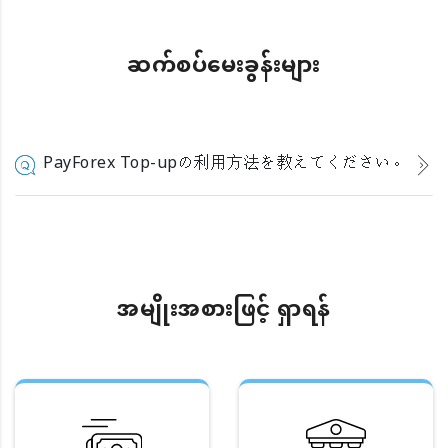
ဆက်စပ်မေးခွန်းများ
PayForex Top-upの利用方法を教えてください。
အမျိုးအစားဖြင့် ရှာရန်