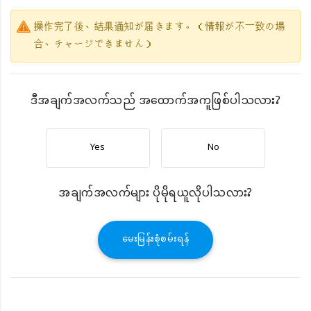
操作完了後、結果通知が届きます。（情報が不⼀致の場
合、チャージできません）
ဒီအချက်အလက်သည် အထောက်အကူဖြစ်ပါသလား?
Yes
No
အချက်အလက်များ ပိုမိုရယူလိုပါသလား?
မေးမြန်းစုံစမ်းရန်