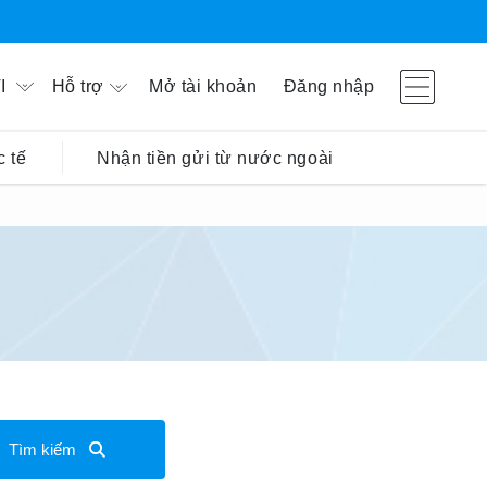
Hỗ trợ
Mở tài khoản
Đăng nhập
I
 tế
Nhận tiền gửi từ nước ngoài
Tìm kiếm