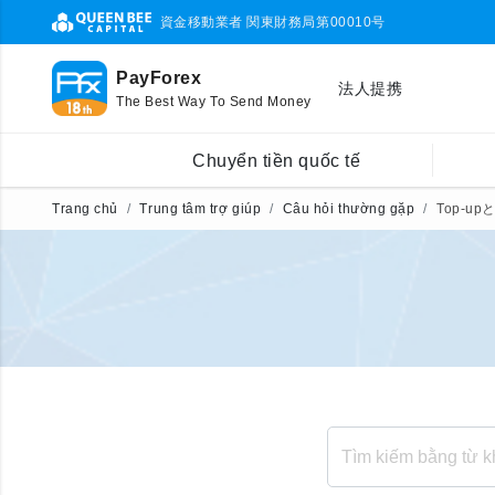
資金移動業者 関東財務局第00010号
PayForex
法人提携
The Best Way To Send Money
Chuyển tiền quốc tế
Trang chủ
Trung tâm trợ giúp
Câu hỏi thường gặp
Top-u