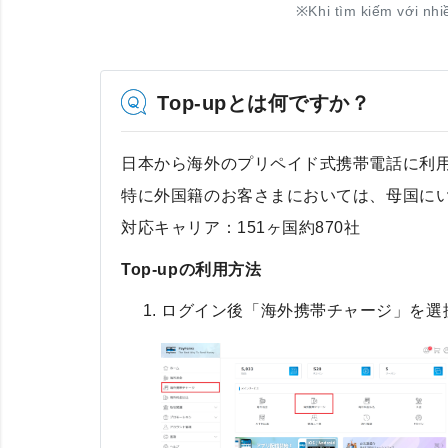
※
Khi tìm kiếm với nhi
Top-upとは何ですか？
日本から海外のプリペイド式携帯電話に利
特に外国籍のお客さまにおいては、母国に
対応キャリア：151ヶ国約870社
Top-upの利用方法
ログイン後「海外携帯チャージ」を選