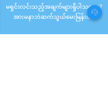
မရှင်းလင်းသည့်အချက်များရှိပါသလား?
အားမနာဘဲဆက်သွယ်မေးမြန်းပါ။
မေးမြန်းစုံစမ်းရန်
ဖုန်းလက်ခံသည့်အချိန် ：ကြားရက် 9:30 - 17:30
အခမဲ့ဖုန်းခေါ်ဆိုမှု
0120-808-774
ပြည်ပမှ（※အခကျသင့်）