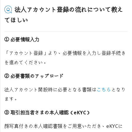
法人アカウント登録の流れについて教え
てほしい
① 必要情報入力
「アカウント登録」より、必要情報を入力し登録手続き
を進めてください。
② 必要書類のアップロード
法人アカウント開設時に必要となる書類は
こちら
となり
ます。
③ 取引担当者さまの本人確認（eKYC）
顔写真付きの本人確認書類をご用意いただき、eKYCに