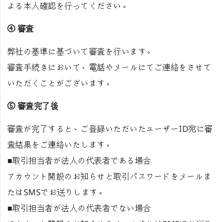
よる本人確認を行ってください。
④ 審査
弊社の基準に基づいて審査を行います。
審査手続きにおいて、電話やメールにてご連絡をさせて
いただくことがございます。
⑤ 審査完了後
審査が完了すると、ご登録いただいたユーザーID宛に審
査結果をご連絡いたします。
■取引担当者が法人の代表者である場合
アカウント開設のお知らせと取引パスワードをメールま
たはSMSでお送りします。
■取引担当者が法人の代表者でない場合