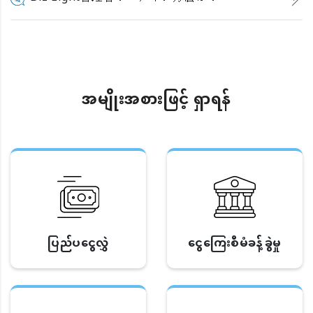
အမျိုးအစားဖြင့် ရှာရန်
ပြည်ပငွေလွှဲ
ငွေကြေးစီမံခန့်ခွဲမှု