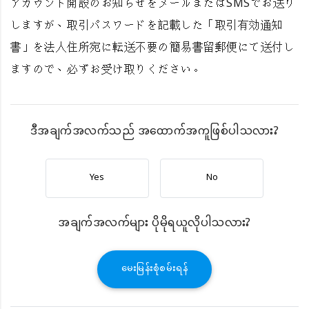
アカウント開設のお知らせをメールまたはSMSでお送り
しますが、取引パスワードを記載した「取引有効通知
書」を法人住所宛に転送不要の簡易書留郵便にて送付し
ますので、必ずお受け取りください。
ဒီအချက်အလက်သည် အထောက်အကူဖြစ်ပါသလား?
Yes
No
အချက်အလက်များ ပိုမိုရယူလိုပါသလား?
မေးမြန်းစုံစမ်းရန်