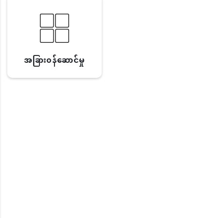
အခြား၀န်ဆောင်မှု