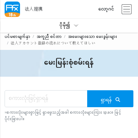
法人提携
လော့ဂင်
ပိုမို၍
ပင်မစာမျက်နှာ
အကူညီ စင်တာ
အမေးများသော မေးခွန်းများ
法人アカウント登録の流れについて教えてほしい
မေးမြန်းစုံစမ်းရန်
ရှာရန်
※
စကားလုံးများစွာဖြင့် ရှာဖွေသည့်အခါ စကားလုံးများကြား space ဖြင့်
ပိုင်းခြားပါ။