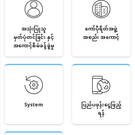
အသုံးပြုသူ
ကော်ပိုရိတ်အဖွဲ့
မှတ်ပုံတင်ခြင်း နှင့်
အစည်း အကောင့်
အကောင့်စီမံခန့်ခွဲမှု
System
ပြည်ပဖုန်းငွေဖြည့်
ရန်