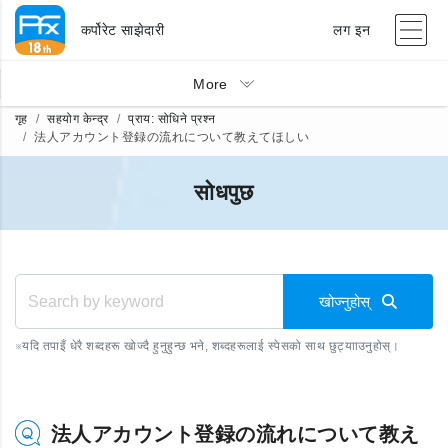
कर्पोरेट साझेदारी
लग इन
More
गृह
सहयोग केन्द्र
प्राय: सोधिने प्रश्न
法人アカウント登録の流れについて教えてほしい
सोधपुछ
खोज्नुहोस्
※
यदि तपाइँ धेरै शब्दहरू खोज्दै हुनुहुन्छ भने, शब्दहरूलाई स्पेसको साथ छुट्यााउनुहोस्।
法人アカウント登録の流れについて教え