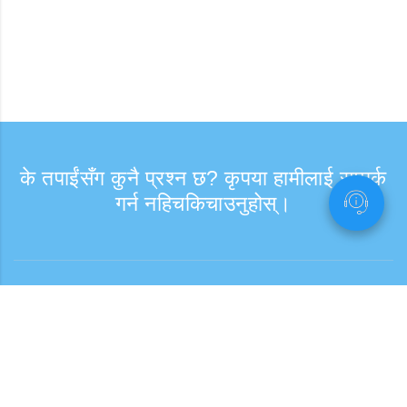
के तपाईंसँग कुनै प्रश्न छ? कृपया हामीलाई सम्पर्क
गर्न नहिचकिचाउनुहोस्।
सोधपुछ
समर्थन समय: हप्ता दिन 9:30 - 17:30
टोल फ्री नम्बर