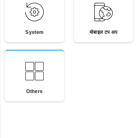
System
मोबाइल टप अप
Others