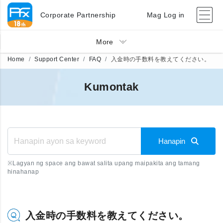
Corporate Partnership
Mag Log in
More
Home
Support Center
FAQ
入金時の手数料を教えてください。
Kumontak
Hanapin
※
Lagyan ng space ang bawat salita upang maipakita ang tamang
hinahanap
入金時の手数料を教えてください。