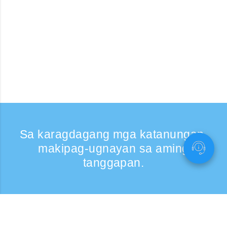
Sa karagdagang mga katanungan,
makipag-ugnayan sa aming
tanggapan.
Kumontak