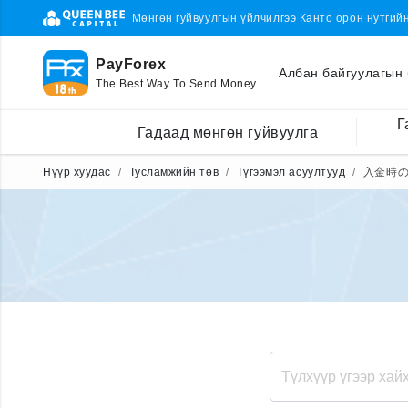
Мөнгөн гуйвуулгын үйлчилгээ Канто орон нутгий
PayForex
Албан байгуулагын 
The Best Way To Send Money
Г
Гадаад мөнгөн гуйвуулга
Нүүр хуудас
Тусламжийн төв
Түгээмэл асуултууд
入金時