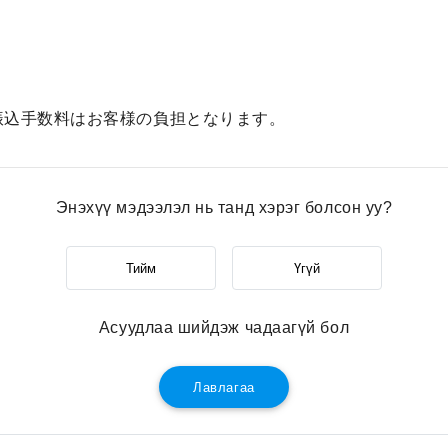
振込手数料はお客様の負担となります。
Энэхүү мэдээлэл нь танд хэрэг болсон уу?
Тийм
Үгүй
Асуудлаа шийдэж чадаагүй бол
Лавлагаа