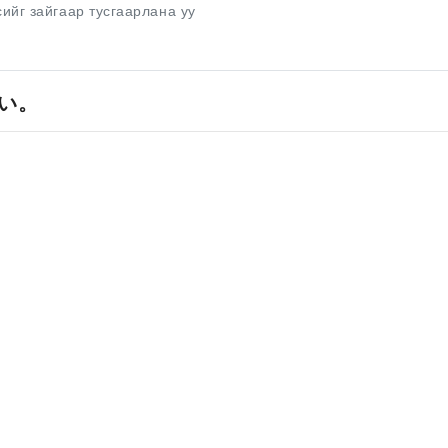
сийг зайгаар тусгаарлана уу
い。