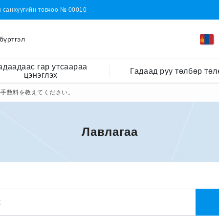
н санхүүгийн товчоо № 00010
бүртгэл
адаадаас гар утсаараа
Гадаад руу төлбөр төл
цэнэглэх
の手数料を教えてください。
Лавлагаа