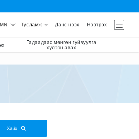
Тусламж
Данс нээх
Нэвтрэх
MN
Гадаадаас мөнгөн гуйвуулга
өх
хүлээн авах
Хайх