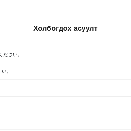
Холбогдох асуулт
ください。
さい。