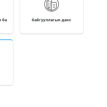
л ба
байгууллагын данс