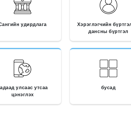
Сангийн удирдлага
Хэрэглэгчийн бүртгэ
дансны бүртгэл
адаад улсаас утсаа
бусад
цэнэглэх