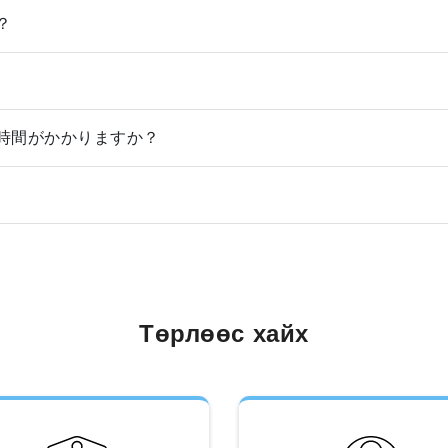
？
時間がかかりますか？
Төрлөөс хайх