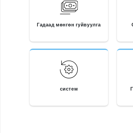
Гадаад мөнгөн гуйвуулга
систем
Г