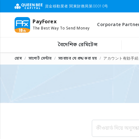
資金移動業者 関東財務局第00010号
PayForex
Corporate Partne
The Best Way To Send Money
বৈদেশিক রেমিটেন্স
হোম
সাপোর্ট সেন্টার
সচরাচর যে প্রশ্ন করা হয়
アカウント有効手続