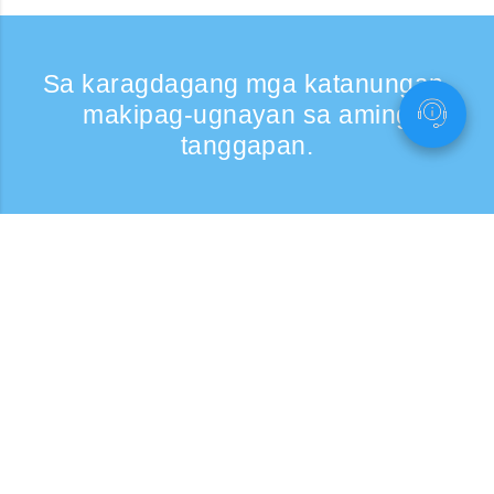
Sa karagdagang mga katanungan,
makipag-ugnayan sa aming
tanggapan.
Kumontak
Support: Weekdays 9:30 -17:30
Toll-free number
0120-808-774
From overseas (※may bayad)