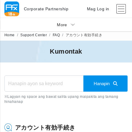
Corporate Partnership
Mag Log in
More
Home
Support Center
FAQ
アカウント有効手続き
Kumontak
Hanapin
※
Lagyan ng space ang bawat salita upang maipakita ang tamang
hinahanap
アカウント有効手続き