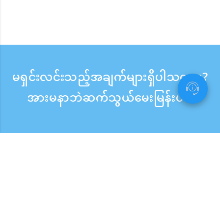
မရှင်းလင်းသည့်အချက်များရှိပါသလား?
အားမနာဘဲဆက်သွယ်မေးမြန်းပါ။
မေးမြန်းစုံစမ်းရန်
ဖုန်းလက်ခံသည့်အချိန် ：ကြားရက် 9:30 - 17:30
အခမဲ့ဖုန်းခေါ်ဆိုမှု