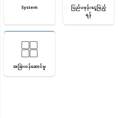
System
ပြည်ပဖုန်းငွေဖြည့်
ရန်
အခြား၀န်ဆောင်မှု