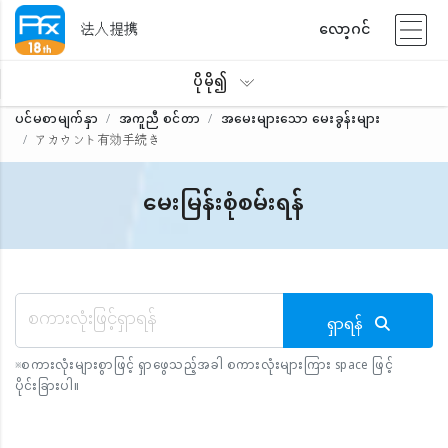
法人提携
လော့ဂင်
ပိုမို၍
ပင်မစာမျက်နှာ
အကူညီ စင်တာ
အမေးများသော မေးခွန်းများ
アカウント有効手続き
မေးမြန်းစုံစမ်းရန်
ရှာရန်
※
စကားလုံးများစွာဖြင့် ရှာဖွေသည့်အခါ စကားလုံးများကြား space ဖြင့်
ပိုင်းခြားပါ။