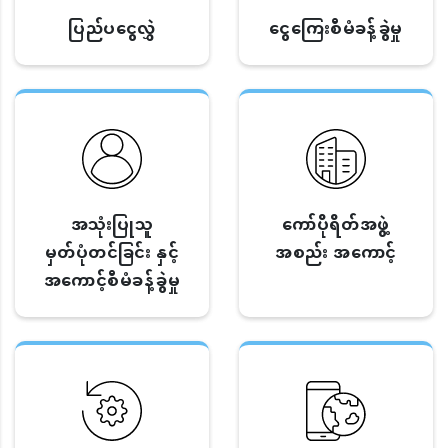
ပြည်ပငွေလွှဲ
ငွေကြေးစီမံခန့်ခွဲမှု
အသုံးပြုသူ
ကော်ပိုရိတ်အဖွဲ့
မှတ်ပုံတင်ခြင်း နှင့်
အစည်း အကောင့်
အကောင့်စီမံခန့်ခွဲမှု