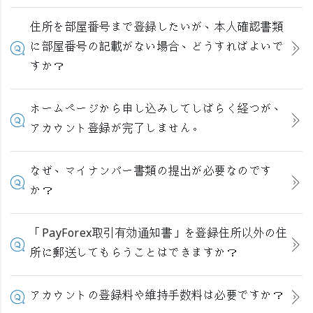
住所を部屋番号まで登録したいが、本人確認書類
に部屋番号の記載がない場合、どうすればよいで
すか？
ホームページから申し込みしてしばらく経つが、
アカウント登録が完了しません。
なぜ、マイナンバー書類の提出が必要なのです
か？
「PayForex取引有効通知書」を登録住所以外の住
所に郵送してもらうことはできますか？
アカウントの登録料や維持手数料は必要ですか？