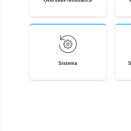
Overseas remittance
Sistema
S