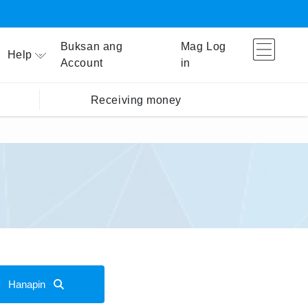
Buksan ang
Mag Log
Help
Account
in
Receiving money
Hanapin