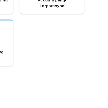
e ng
Account pang-
korporasyon
yo