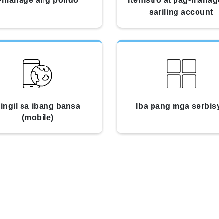
I-manage ang pondo
Rehistro at pag-manag
sariling account
ingil sa ibang bansa
Iba pang mga serbis
(mobile)