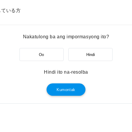
している方
Nakatulong ba ang impormasyong ito?
Oo
Hindi
Hindi ito na-resolba
Kumontak