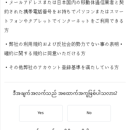
・メールアドレスまたは日本国内の移動体通信業者と契
約された携帯電話番号をお持ちでパソコンまたはスマー
トフォンやタブレットでインターネットをご利用できる
方
・弊社の利用規約および反社会的勢力でない事の表明・
確約に関する規約に同意いただける方
・その他弊社のアカウント登録基準を満たしている方
ဒီအချက်အလက်သည် အထောက်အကူဖြစ်ပါသလား?
Yes
No