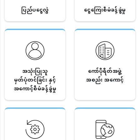
ပြည်ပငွေလွှဲ
ငွေကြေးစီမံခန့်ခွဲမှု
အသုံးပြုသူ
ကော်ပိုရိတ်အဖွဲ့
မှတ်ပုံတင်ခြင်း နှင့်
အစည်း အကောင့်
အကောင့်စီမံခန့်ခွဲမှု