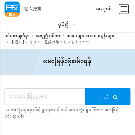
法人提携
လော့ဂင်
ပိုမို၍
ပင်မစာမျက်နှာ
အကူညီ စင်တာ
အမေးများသော မေးခွန်းများ
【個人】アカウント登録は誰でもできますか？
မေးမြန်းစုံစမ်းရန်
ရှာရန်
※
စကားလုံးများစွာဖြင့် ရှာဖွေသည့်အခါ စကားလုံးများကြား space ဖြင့်
ပိုင်းခြားပါ။