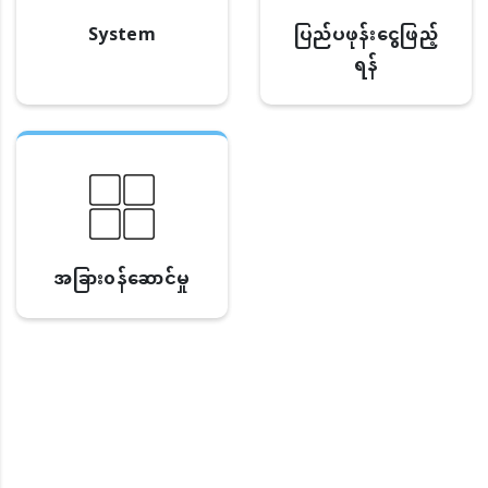
System
ပြည်ပဖုန်းငွေဖြည့်
ရန်
အခြား၀န်ဆောင်မှု