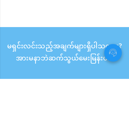
မရှင်းလင်းသည့်အချက်များရှိပါသလား?
အားမနာဘဲဆက်သွယ်မေးမြန်းပါ။
မေးမြန်းစုံစမ်းရန်
ဖုန်းလက်ခံသည့်အချိန် ：ကြားရက် 9:30 - 17:30
အခမဲ့ဖုန်းခေါ်ဆိုမှု