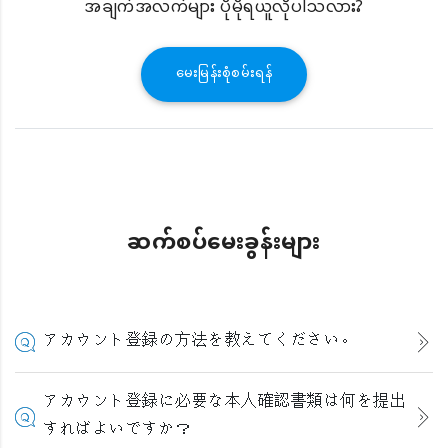
အချက်အလက်များ ပိုမိုရယူလိုပါသလား?
မေးမြန်းစုံစမ်းရန်
ဆက်စပ်မေးခွန်းများ
アカウント登録の方法を教えてください。
アカウント登録に必要な本人確認書類は何を提出
すればよいですか？